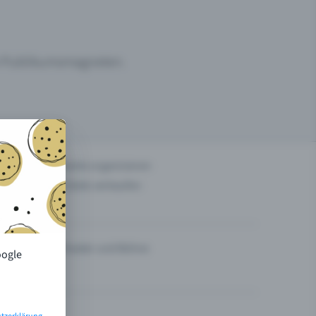
um Publikumsmagneten.
n
Events organisieren
Tickets verkaufen
Theater und Bühne
oogle