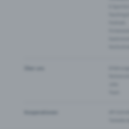
E-Sport &
Fasching 
Festivals
Firmeneve
Gastronom
Hochschu
Über uns
Erfahrung
Partnersc
Jobs
Team
Kooperationen
API-Schnit
Tamedia-