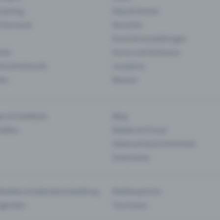
 Gaming
Klassik-Events
& Karneval
Konzerte
Kunst & Ausstellungen
nts
Kurse und Seminare
ie & Kulinarik
Locations
len
Messen
en & Feedback
Blog
haften
Medien & Presse
Datenschutz & Sicherheit
Gutscheine
tstellen & Kalendereinbettung
Medienpartner
Agenden
Tourismus