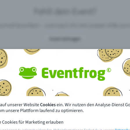
Fehlt dein Event?
 schnell & einfach – und mach ihn mit unserer Hilfe z
Event eintragen
pdates
Was unterscheidet Eventfrog vo
anderen?
en mit Eventfrog
Preise & Eventmodelle
deiner Nähe
Partys
 auf unserer Website
Cookies
ein. Wir nutzen den Analyse-Dienst G
orien
Konzerte
 um unsere Plattform laufend zu optimieren.
e Cookies für Marketing erlauben