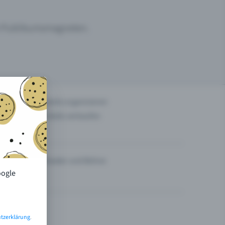
um Publikumsmagneten.
n
Events organisieren
Tickets verkaufen
Theater und Bühne
oogle
tzerklärung
.