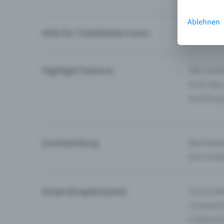
Ablehnen
Hilfe für Ticketkäufer:innen
Ich finde 
Highlight Features
Alle Funk
Entry-App
Eventfrog
Eventwerbung
Reichweite
Dein Guid
Anwendungsbeispiele
Clubs & Ba
Comedy &
E-Sport &