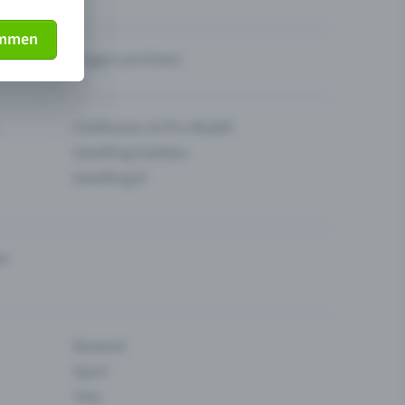
immen
Fragen zum Event
Funktionen im Pro-Modell
Eventfrog Cashless
Eventfrog AI
en
Museum
Sport
Tanz