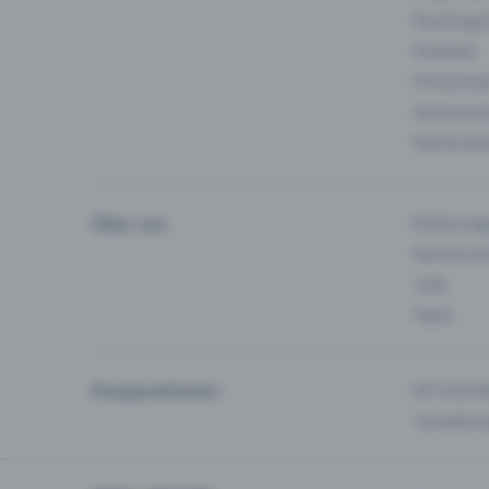
Fasching 
Festivals
Firmeneve
Gastronom
Hochschu
Über uns
Erfahrung
Partnersc
Jobs
Team
Kooperationen
API-Schnit
Tamedia-