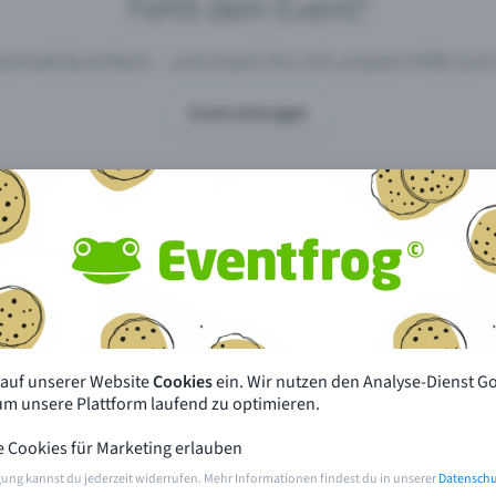
Fehlt dein Event?
 schnell & einfach – und mach ihn mit unserer Hilfe z
Event eintragen
pdates
Was unterscheidet Eventfrog vo
anderen?
en mit Eventfrog
Preise & Eventmodelle
deiner Nähe
Partys
 auf unserer Website
Cookies
ein. Wir nutzen den Analyse-Dienst G
orien
Konzerte
 um unsere Plattform laufend zu optimieren.
e Cookies für Marketing erlauben
rten
Öffentliche Vorverkaufsstellen
gung kannst du jederzeit widerrufen. Mehr Informationen findest du in unserer
Datenschu
m Event
Hilfe & Kontakt