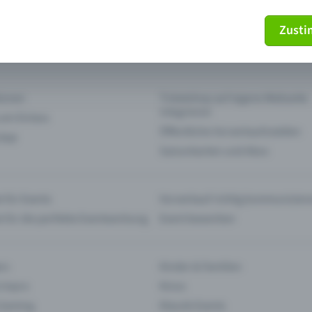
Zust
mein Ticket nicht mehr
Ticket stornieren
tionen
Ticketshop auf eigene Webseite
integrieren
 am Einlass
Öffentliche Vorverkaufsstellen
 App
Saisonkarten und Abos
 für Events
Vorverkauf richtig kommunizier
e für die perfekte Eventwerbung
Event bewerben
rs
Kinder & Familien
 Impro
Kinos
 Gaming
Klassik-Events