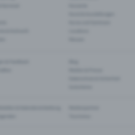
& Karneval
Konzerte
Kunst & Ausstellungen
nts
Kurse und Seminare
ie & Kulinarik
Locations
len
Messen
en & Feedback
Blog
haften
Medien & Presse
Datenschutz & Sicherheit
Gutscheine
tstellen & Kalendereinbettung
Medienpartner
Agenden
Tourismus