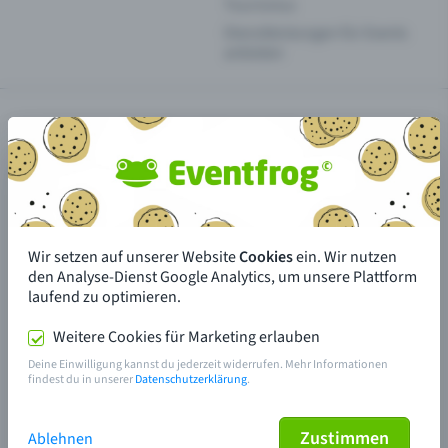
Tourismus
Dienstleistungen für Events
anbieten
Eventfrog als App installieren
Wir setzen auf unserer Website
AGB
Datenschutzerklärung
Cookies
Barrierefreiheit
ein. Wir nutzen
den Analyse-Dienst Google Analytics, um unsere Plattform
Cookie-Einstellungen
Impressum
Sitemap
laufend zu optimieren.
Weitere Cookies für Marketing erlauben
Deine Einwilligung kannst du jederzeit widerrufen. Mehr Informationen
Made in Olten with love
findest du in unserer
Datenschutzerklärung
.
© 2026 Eventfrog
Zustimmen
Ablehnen