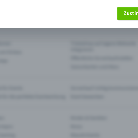
Zust
mein Ticket nicht mehr
Ticket stornieren
tionen
Ticketshop auf eigene Webseite
integrieren
 am Einlass
Öffentliche Vorverkaufsstellen
 App
Saisonkarten und Abos
 für Events
Vorverkauf richtig kommunizier
e für die perfekte Eventwerbung
Event bewerben
rs
Kinder & Familien
 Impro
Kinos
 Gaming
Klassik-Events