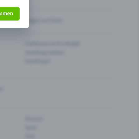
immen
Fragen zum Event
Funktionen im Pro-Modell
Eventfrog Cashless
Eventfrog AI
en
Museum
Sport
Tanz