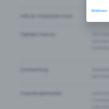
Ablehnen
Hilfe für Ticketkäufer:innen
Ich finde 
Highlight Features
Alle Funk
Entry-App
Eventfrog
Eventwerbung
Reichweite
Dein Guid
Anwendungsbeispiele
Clubs & Ba
Comedy &
E-Sport &