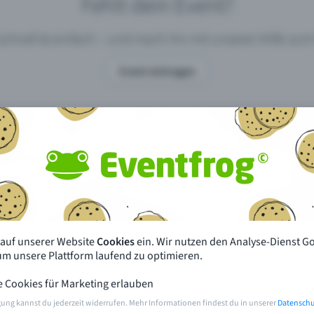
Fehlt dein Event?
 schnell & einfach – und mach ihn mit unserer Hilfe z
Event eintragen
pdates
Was unterscheidet Eventfrog vo
anderen?
en mit Eventfrog
Preise & Eventmodelle
deiner Nähe
Partys
 auf unserer Website
Cookies
ein. Wir nutzen den Analyse-Dienst G
orien
Konzerte
 um unsere Plattform laufend zu optimieren.
e Cookies für Marketing erlauben
rten
Öffentliche Vorverkaufsstellen
gung kannst du jederzeit widerrufen. Mehr Informationen findest du in unserer
Datenschu
m Event
Hilfe & Kontakt