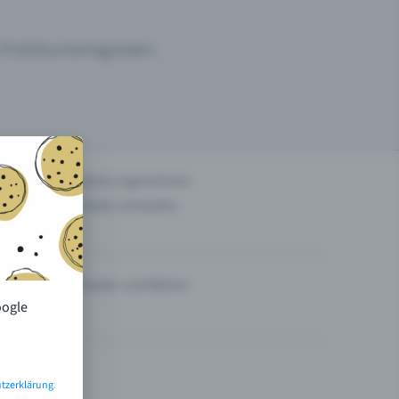
um Publikumsmagneten.
n
Events organisieren
Tickets verkaufen
Theater und Bühne
oogle
tzerklärung
.