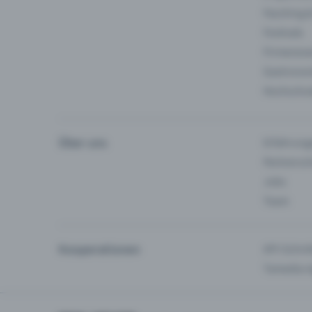
Fasching 
Festivals
Firmeneve
Gastronom
Hochschu
Über uns
Erfahrung
Partnersc
Jobs
Team
Kooperationen
API-Schnit
Tamedia-