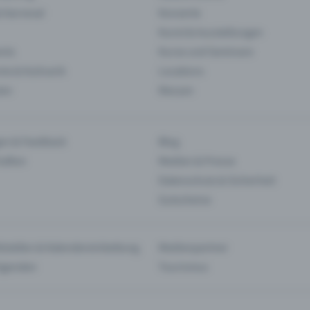
& Karneval
Konzerte
Kunst & Ausstellungen
nts
Kurse und Seminare
ie & Kulinarik
Locations
len
Messen
en & Feedback
Blog
haften
Medien & Presse
Datenschutz & Sicherheit
Gutscheine
tstellen & Kalendereinbettung
Medienpartner
Agenden
Tourismus