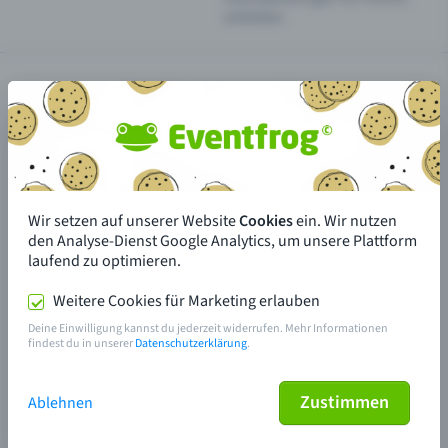
anbieten
Eventfrog als App installieren
Wir setzen auf unserer Website
AGB
Datenschutzerklärung
Cookies
Barrierefreiheit
ein. Wir nutzen
den Analyse-Dienst Google Analytics, um unsere Plattform
Cookie-Einstellungen
Impressum
Sitemap
laufend zu optimieren.
Weitere Cookies für Marketing erlauben
Deine Einwilligung kannst du jederzeit widerrufen. Mehr Informationen
Made in Olten with love
findest du in unserer
Datenschutzerklärung
.
© 2026 Eventfrog
Zustimmen
Ablehnen