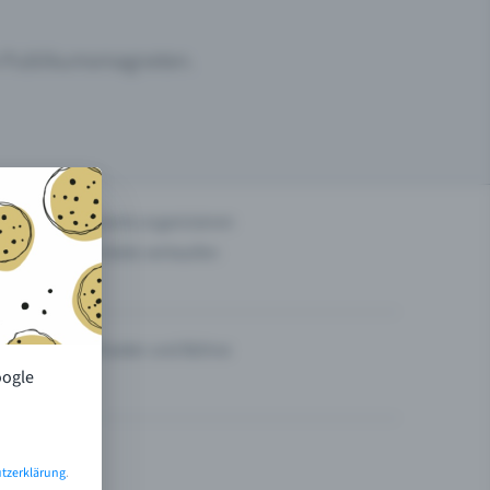
um Publikumsmagneten.
n
Events organisieren
Tickets verkaufen
Theater und Bühne
oogle
tzerklärung
.