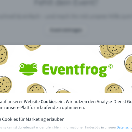
Fehlt dein Event?
 schnell & einfach – und mach ihn mit unserer Hilfe z
Event eintragen
pdates
Was unterscheidet Eventfrog vo
anderen?
en mit Eventfrog
Preise & Eventmodelle
deiner Nähe
Partys
 auf unserer Website
Cookies
ein. Wir nutzen den Analyse-Dienst G
orien
Konzerte
 um unsere Plattform laufend zu optimieren.
e Cookies für Marketing erlauben
rten
Öffentliche Vorverkaufsstellen
gung kannst du jederzeit widerrufen. Mehr Informationen findest du in unserer
Datenschu
m Event
Hilfe & Kontakt