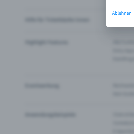
Ablehnen
Hilfe für Ticketkäufer:innen
Ich finde 
Highlight Features
Alle Funk
Entry-App
Eventfrog
Eventwerbung
Reichweite
Dein Guid
Anwendungsbeispiele
Clubs & Ba
Comedy &
E-Sport &