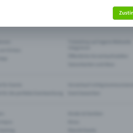
Zust
mein Ticket nicht mehr
Ticket stornieren
tionen
Ticketshop auf eigene Webseite
integrieren
 am Einlass
Öffentliche Vorverkaufsstellen
 App
Saisonkarten und Abos
 für Events
Vorverkauf richtig kommunizier
e für die perfekte Eventwerbung
Event bewerben
rs
Kinder & Familien
 Impro
Kinos
 Gaming
Klassik-Events