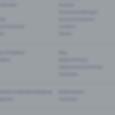
& Karneval
Konzerte
Kunst & Ausstellungen
nts
Kurse und Seminare
ie & Kulinarik
Locations
len
Messen
en & Feedback
Blog
haften
Medien & Presse
Datenschutz & Sicherheit
Gutscheine
tstellen & Kalendereinbettung
Medienpartner
Agenden
Tourismus