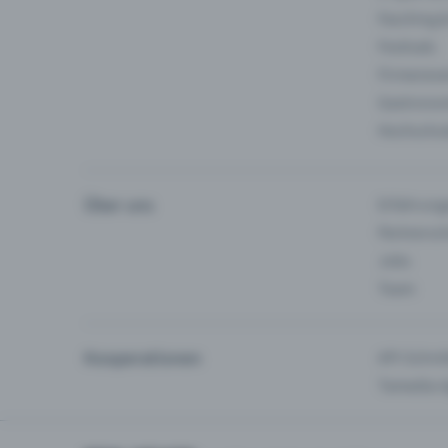
Fasching 
Festivals
Firmeneve
Gastronom
Hochschu
Über uns
Erfahrung
Partnersc
Jobs
Team
Kooperationen
API-Schnit
Tamedia-