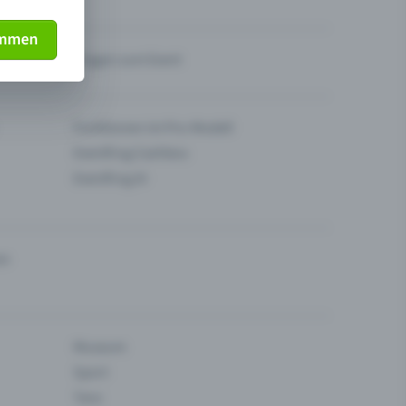
immen
Fragen zum Event
Funktionen im Pro-Modell
Eventfrog Cashless
Eventfrog AI
en
Museum
Sport
Tanz