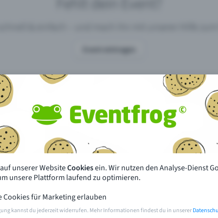
Fehlt dein Event?
 schnell & einfach – und mach ihn mit unserer Hilfe z
Event eintragen
pdates
Was unterscheidet Eventfrog vo
anderen?
en mit Eventfrog
Preise & Eventmodelle
deiner Nähe
Partys
 auf unserer Website
Cookies
ein. Wir nutzen den Analyse-Dienst G
orien
Konzerte
 um unsere Plattform laufend zu optimieren.
e Cookies für Marketing erlauben
rten
Öffentliche Vorverkaufsstellen
gung kannst du jederzeit widerrufen. Mehr Informationen findest du in unserer
Datenschu
m Event
Hilfe & Kontakt