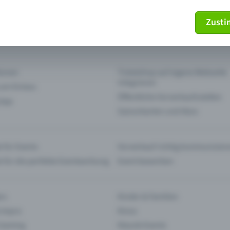
Zust
mein Ticket nicht mehr
Ticket stornieren
tionen
Ticketshop auf eigene Webseite
integrieren
 am Einlass
Öffentliche Vorverkaufsstellen
 App
Saisonkarten und Abos
 für Events
Vorverkauf richtig kommunizier
e für die perfekte Eventwerbung
Event bewerben
rs
Kinder & Familien
 Impro
Kinos
 Gaming
Klassik-Events