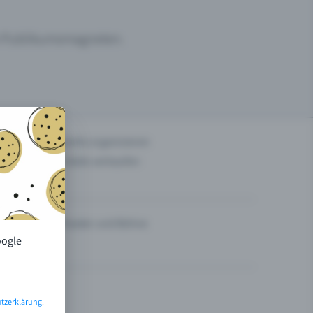
um Publikumsmagneten.
n
Events organisieren
Tickets verkaufen
Theater und Bühne
oogle
tzerklärung
.