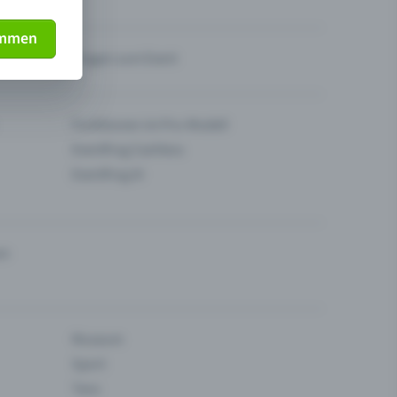
immen
Fragen zum Event
Funktionen im Pro-Modell
Eventfrog Cashless
Eventfrog AI
en
Museum
Sport
Tanz