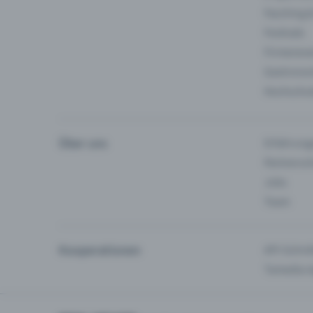
Fasching 
Festivals
Firmeneve
Gastronom
Hochschu
Über uns
Erfahrung
Partnersc
Jobs
Team
Kooperationen
API-Schnit
Tamedia-