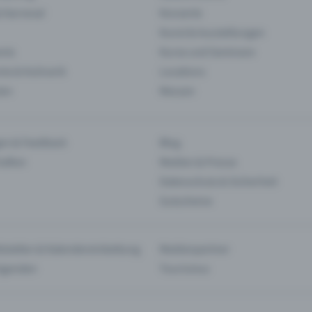
& Karneval
Konzerte
Kunst & Ausstellungen
nts
Kurse und Seminare
ie & Kulinarik
Locations
len
Messen
en & Feedback
Blog
haften
Medien & Presse
Datenschutz & Sicherheit
Gutscheine
tstellen & Kalendereinbettung
Medienpartner
Agenden
Tourismus