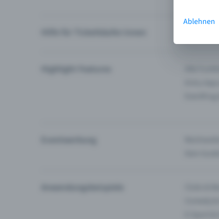
Ablehnen
Hilfe für Ticketkäufer:innen
Ich finde 
Highlight Features
Alle Funk
Entry-App
Eventfrog
Eventwerbung
Reichweite
Dein Guid
Anwendungsbeispiele
Clubs & Ba
Comedy &
E-Sport &