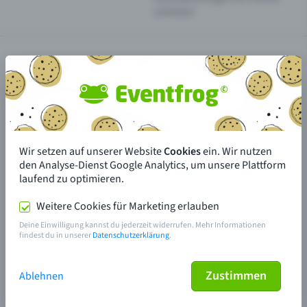
anbieten
Eventfrog als App installieren
Wir setzen auf unserer Website
AGB
Datenschutzerklärung
Cookies
Barrierefreiheit
ein. Wir nutzen
den Analyse-Dienst Google Analytics, um unsere Plattform
Cookie-Einstellungen
Impressum
Sitemap
laufend zu optimieren.
Weitere Cookies für Marketing erlauben
Deine Einwilligung kannst du jederzeit widerrufen. Mehr Informationen
Made in Olten with love
findest du in unserer
Datenschutzerklärung
.
© 2026 Eventfrog
Zustimmen
Ablehnen