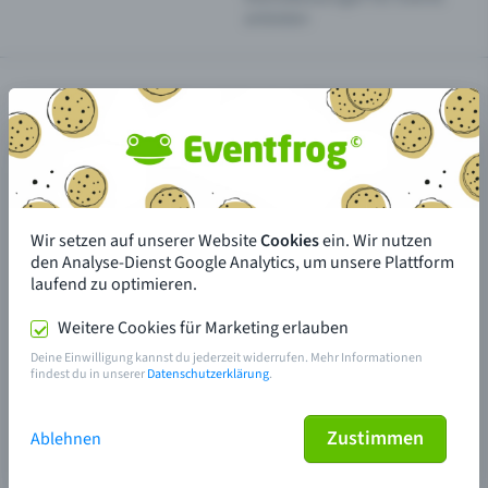
anbieten
Eventfrog als App installieren
Wir setzen auf unserer Website
AGB
Datenschutzerklärung
Cookies
Barrierefreiheit
ein. Wir nutzen
den Analyse-Dienst Google Analytics, um unsere Plattform
Cookie-Einstellungen
Impressum
Sitemap
laufend zu optimieren.
Weitere Cookies für Marketing erlauben
Deine Einwilligung kannst du jederzeit widerrufen. Mehr Informationen
Made in Olten with love
findest du in unserer
Datenschutzerklärung
.
© 2026 Eventfrog
Zustimmen
Ablehnen