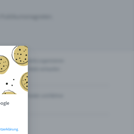
um Publikumsmagneten.
n
Events organisieren
Tickets verkaufen
Theater und Bühne
oogle
tzerklärung
.