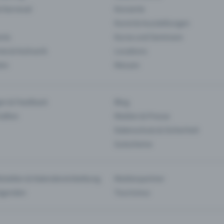
& Karneval
Konzerte
Kunst & Ausstellungen
nts
Kurse und Seminare
ie & Kulinarik
Locations
len
Messen
en & Feedback
Blog
haften
Medien & Presse
Datenschutz & Sicherheit
Gutscheine
tstellen & Kalendereinbettung
Medienpartner
Agenden
Tourismus