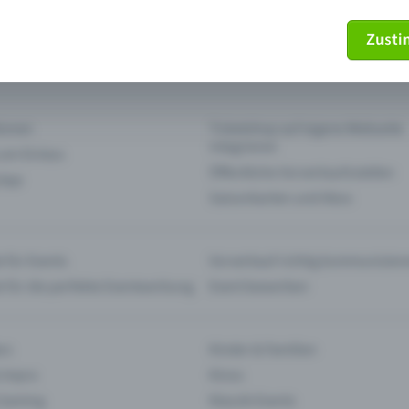
Zust
mein Ticket nicht mehr
Ticket stornieren
tionen
Ticketshop auf eigene Webseite
integrieren
 am Einlass
Öffentliche Vorverkaufsstellen
 App
Saisonkarten und Abos
 für Events
Vorverkauf richtig kommunizier
e für die perfekte Eventwerbung
Event bewerben
rs
Kinder & Familien
 Impro
Kinos
 Gaming
Klassik-Events