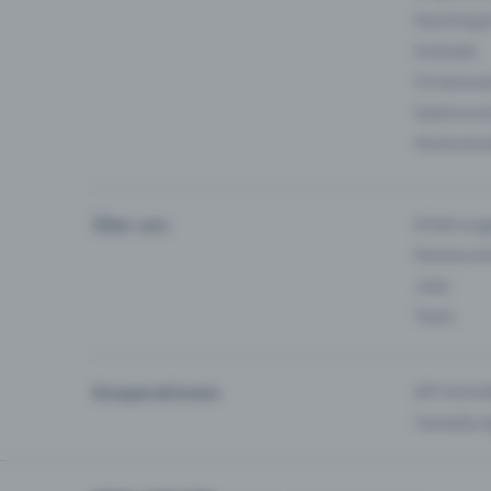
Fasching 
Festivals
Firmeneve
Gastronom
Hochschu
Über uns
Erfahrung
Partnersc
Jobs
Team
Kooperationen
API-Schnit
Tamedia-