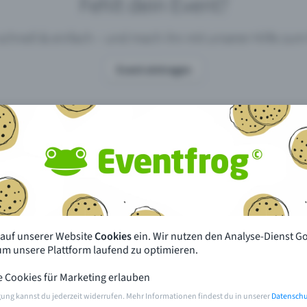
Fehlt dein Event?
 schnell & einfach – und mach ihn mit unserer Hilfe z
Event eintragen
pdates
Was unterscheidet Eventfrog vo
anderen?
en mit Eventfrog
Preise & Eventmodelle
deiner Nähe
Partys
 auf unserer Website
Cookies
ein. Wir nutzen den Analyse-Dienst G
orien
Konzerte
 um unsere Plattform laufend zu optimieren.
e Cookies für Marketing erlauben
rten
Öffentliche Vorverkaufsstellen
gung kannst du jederzeit widerrufen. Mehr Informationen findest du in unserer
Datenschu
m Event
Hilfe & Kontakt