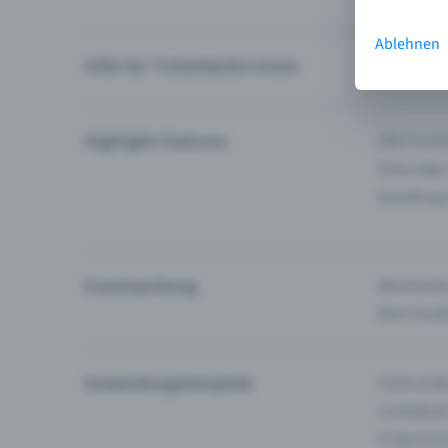
Ablehnen
Hilfe für Ticketkäufer:innen
Ich finde 
Highlight Features
Alle Funk
Entry-App
Eventfrog
Eventwerbung
Reichweite
Dein Guid
Anwendungsbeispiele
Clubs & Ba
Comedy &
E-Sport &