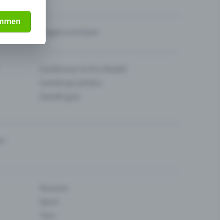
immen
Fragen zum Event
Funktionen im Pro-Modell
Eventfrog Cashless
Eventfrog AI
en
Museum
Sport
Tanz