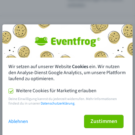
anbieten
Eventfrog als App installieren
Wir setzen auf unserer Website
AGB
Datenschutzerklärung
Cookies
Barrierefreiheit
ein. Wir nutzen
den Analyse-Dienst Google Analytics, um unsere Plattform
Cookie-Einstellungen
Impressum
Sitemap
laufend zu optimieren.
Weitere Cookies für Marketing erlauben
Deine Einwilligung kannst du jederzeit widerrufen. Mehr Informationen
Made in Olten with love
findest du in unserer
Datenschutzerklärung
.
© 2026 Eventfrog
Zustimmen
Ablehnen