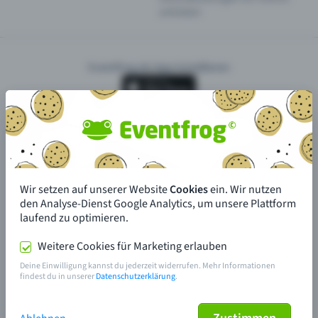
anbieten
Eventfrog als App installieren
AGB
Datenschutzerklärung
Barrierefreiheit
Cookie-Einstellungen
Impressum
Sitemap
Wir setzen auf unserer Website
Cookies
ein. Wir nutzen
den Analyse-Dienst Google Analytics, um unsere Plattform
laufend zu optimieren.
Made in Olten with love
Weitere Cookies für Marketing erlauben
© 2026 Eventfrog
Deine Einwilligung kannst du jederzeit widerrufen. Mehr Informationen
findest du in unserer
Datenschutzerklärung
.