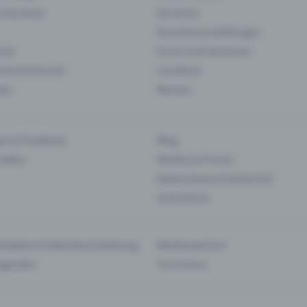
& Karneval
Konzerte
Kunst & Ausstellungen
nts
Kurse und Seminare
ie & Kulinarik
Locations
len
Messen
en & Feedback
Blog
haften
Medien & Presse
Datenschutz & Sicherheit
Gutscheine
tstellen & Kalendereinbettung
Medienpartner
Agenden
Tourismus