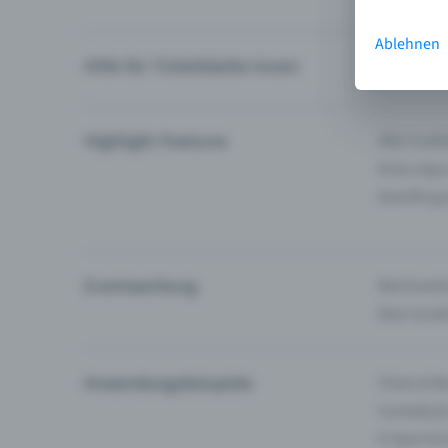
Ablehnen
Hilfe für Ticketkäufer:innen
Ich finde 
Highlight Features
Alle Funk
Entry-App
Eventfrog
Eventwerbung
Reichweite
Dein Guid
Anwendungsbeispiele
Clubs & Ba
Comedy &
E-Sport &