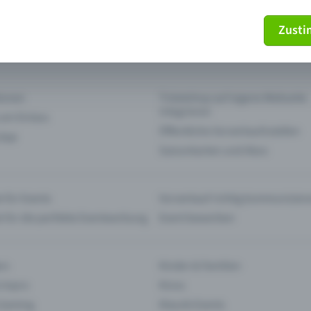
Zust
mein Ticket nicht mehr
Ticket stornieren
tionen
Ticketshop auf eigene Webseite
integrieren
 am Einlass
Öffentliche Vorverkaufsstellen
 App
Saisonkarten und Abos
 für Events
Vorverkauf richtig kommunizier
e für die perfekte Eventwerbung
Event bewerben
rs
Kinder & Familien
 Impro
Kinos
 Gaming
Klassik-Events