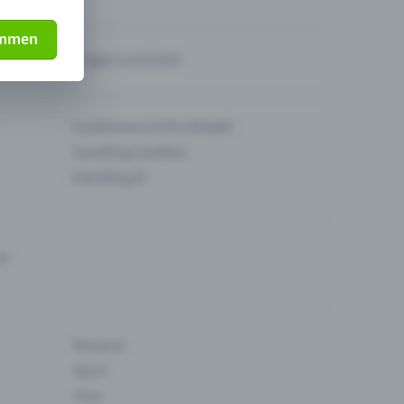
immen
Fragen zum Event
Funktionen im Pro-Modell
Eventfrog Cashless
Eventfrog AI
en
Museum
Sport
Tanz