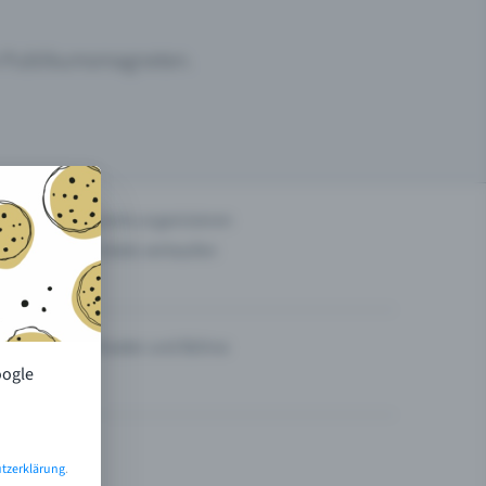
um Publikumsmagneten.
n
Events organisieren
Tickets verkaufen
Theater und Bühne
oogle
tzerklärung
.