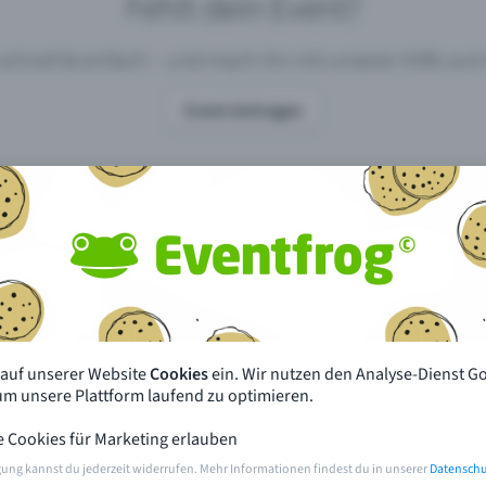
Fehlt dein Event?
 schnell & einfach – und mach ihn mit unserer Hilfe z
Event eintragen
pdates
Was unterscheidet Eventfrog vo
anderen?
en mit Eventfrog
Preise & Eventmodelle
deiner Nähe
Partys
 auf unserer Website
Cookies
ein. Wir nutzen den Analyse-Dienst G
orien
Konzerte
 um unsere Plattform laufend zu optimieren.
e Cookies für Marketing erlauben
rten
Öffentliche Vorverkaufsstellen
gung kannst du jederzeit widerrufen. Mehr Informationen findest du in unserer
Datenschu
m Event
Hilfe & Kontakt