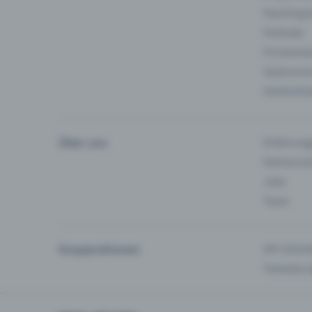
Fasching 
Festivals
Firmeneve
Gastronom
Hochschu
Über uns
Erfahrung
Partnersc
Jobs
Team
Kooperationen
API-Schnit
Tamedia-