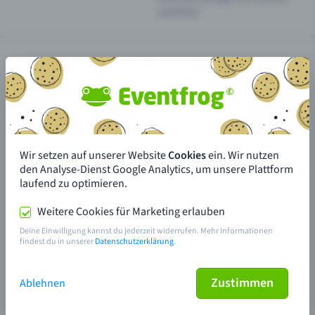
anbieten
Eventfrog als App installieren
Wir setzen auf unserer Website
AGB
Datenschutzerklärung
Cookies
Barrierefreiheit
ein. Wir nutzen
den Analyse-Dienst Google Analytics, um unsere Plattform
Cookie-Einstellungen
Impressum
Sitemap
laufend zu optimieren.
Weitere Cookies für Marketing erlauben
Deine Einwilligung kannst du jederzeit widerrufen. Mehr Informationen
Made in Olten with love
findest du in unserer
Datenschutzerklärung
.
© 2026 Eventfrog
Zustimmen
Ablehnen