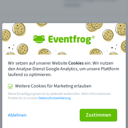
anbieten
Eventfrog als App installieren
Wir setzen auf unserer Website
AGB
Datenschutzerklärung
Cookies
Barrierefreiheit
ein. Wir nutzen
den Analyse-Dienst Google Analytics, um unsere Plattform
Cookie-Einstellungen
Impressum
Sitemap
laufend zu optimieren.
Weitere Cookies für Marketing erlauben
Deine Einwilligung kannst du jederzeit widerrufen. Mehr Informationen
Made in Olten with love
findest du in unserer
Datenschutzerklärung
.
© 2026 Eventfrog
Zustimmen
Ablehnen