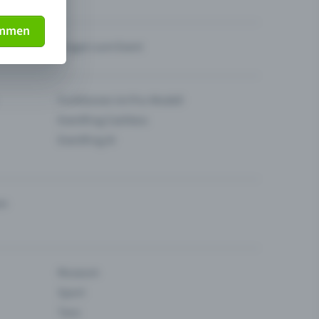
immen
Fragen zum Event
Funktionen im Pro-Modell
Eventfrog Cashless
Eventfrog AI
en
Museum
Sport
Tanz