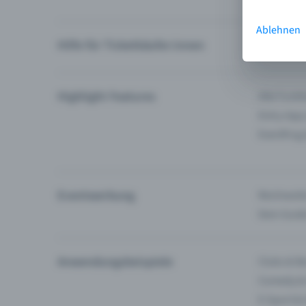
Ablehnen
Hilfe für Ticketkäufer:innen
Ich finde 
Highlight Features
Alle Funk
Entry-App
Eventfrog
Eventwerbung
Reichweite
Dein Guid
Anwendungsbeispiele
Clubs & Ba
Comedy &
E-Sport &