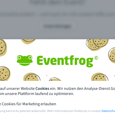
Fehlt dein Event?
 schnell & einfach – und mach ihn mit unserer Hilfe z
Event eintragen
pdates
Was unterscheidet Eventfrog vo
anderen?
en mit Eventfrog
Preise & Eventmodelle
deiner Nähe
Partys
 auf unserer Website
Cookies
ein. Wir nutzen den Analyse-Dienst G
orien
Konzerte
 um unsere Plattform laufend zu optimieren.
e Cookies für Marketing erlauben
rten
Öffentliche Vorverkaufsstellen
gung kannst du jederzeit widerrufen. Mehr Informationen findest du in unserer
Datenschu
m Event
Hilfe & Kontakt