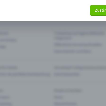
Zust
mein Ticket nicht mehr
Ticket stornieren
tionen
Ticketshop auf eigene Webseite
integrieren
 am Einlass
Öffentliche Vorverkaufsstellen
 App
Saisonkarten und Abos
 für Events
Vorverkauf richtig kommunizier
e für die perfekte Eventwerbung
Event bewerben
rs
Kinder & Familien
 Impro
Kinos
 Gaming
Klassik-Events