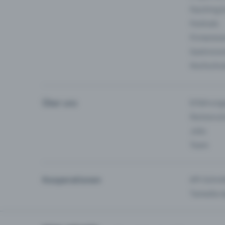
Fasching 
Festivals
Firmeneve
Gastronom
Hochschu
Über uns
Erfahrung
Partnersc
Jobs
Team
Kooperationen
API-Schnit
Tamedia-