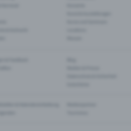
& Karneval
Konzerte
Kunst & Ausstellungen
nts
Kurse und Seminare
ie & Kulinarik
Locations
len
Messen
en & Feedback
Blog
haften
Medien & Presse
Datenschutz & Sicherheit
Gutscheine
tstellen & Kalendereinbettung
Medienpartner
Agenden
Tourismus