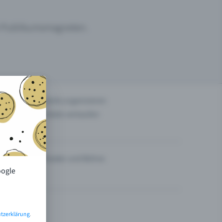
um Publikumsmagneten.
n
Events organisieren
Tickets verkaufen
Theater und Bühne
oogle
tzerklärung
.