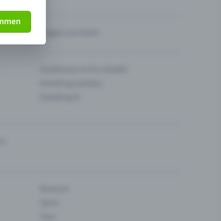
immen
Fragen zum Event
Funktionen im Pro-Modell
Eventfrog Cashless
Eventfrog AI
en
Museum
Sport
Tanz