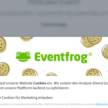
Fehlt dein Event?
 schnell & einfach – und mach ihn mit unserer Hilfe z
Event eintragen
pdates
Was unterscheidet Eventfrog vo
anderen?
en mit Eventfrog
Preise & Eventmodelle
deiner Nähe
Partys
 auf unserer Website
Cookies
ein. Wir nutzen den Analyse-Dienst G
orien
Konzerte
 um unsere Plattform laufend zu optimieren.
e Cookies für Marketing erlauben
rten
Öffentliche Vorverkaufsstellen
gung kannst du jederzeit widerrufen. Mehr Informationen findest du in unserer
Datenschu
m Event
Hilfe & Kontakt