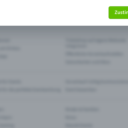
Zust
mein Ticket nicht mehr
Ticket stornieren
tionen
Ticketshop auf eigene Webseite
integrieren
 am Einlass
Öffentliche Vorverkaufsstellen
 App
Saisonkarten und Abos
 für Events
Vorverkauf richtig kommunizier
e für die perfekte Eventwerbung
Event bewerben
rs
Kinder & Familien
 Impro
Kinos
 Gaming
Klassik-Events