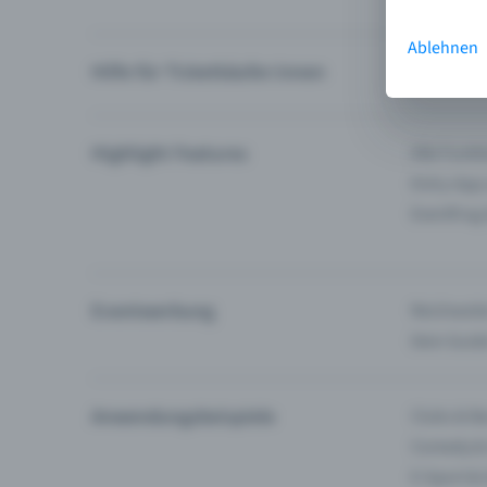
Ablehnen
Hilfe für Ticketkäufer:innen
Ich finde 
Highlight Features
Alle Funk
Entry-App
Eventfrog
Eventwerbung
Reichweite
Dein Guid
Anwendungsbeispiele
Clubs & Ba
Comedy &
E-Sport &