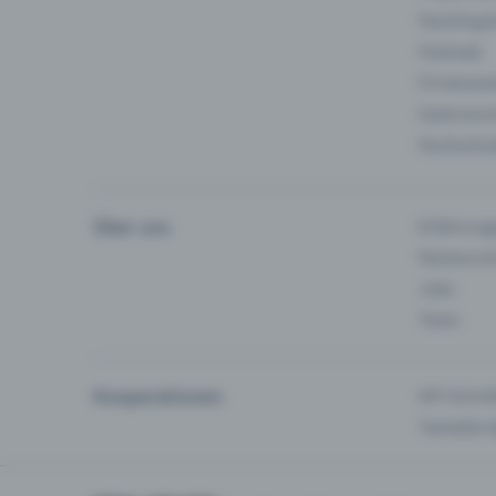
Fasching 
Festivals
Firmeneve
Gastronom
Hochschu
Über uns
Erfahrung
Partnersc
Jobs
Team
Kooperationen
API-Schnit
Tamedia-