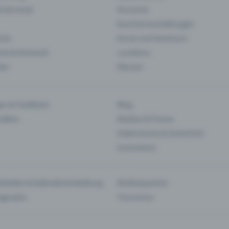
& Karneval
Konzerte
Kunst & Ausstellungen
nts
Kurse und Seminare
ie & Kulinarik
Locations
len
Messen
en & Feedback
Blog
haften
Medien & Presse
Datenschutz & Sicherheit
Gutscheine
tstellen & Kalendereinbettung
Medienpartner
Agenden
Tourismus