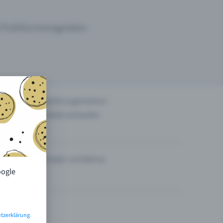
um Publikumsmagneten.
n
Events organisieren
Tickets verkaufen
Theater und Bühne
oogle
tzerklärung
.