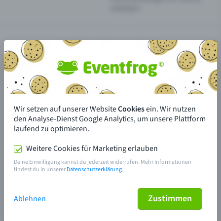
anbieten
Eventfrog als App installieren
Wir setzen auf unserer Website
AGB
Datenschutzerklärung
Cookies
Barrierefreiheit
ein. Wir nutzen
den Analyse-Dienst Google Analytics, um unsere Plattform
Cookie-Einstellungen
Impressum
Sitemap
laufend zu optimieren.
Weitere Cookies für Marketing erlauben
Deine Einwilligung kannst du jederzeit widerrufen. Mehr Informationen
Made in Olten with love
findest du in unserer
Datenschutzerklärung
.
© 2026 Eventfrog
Zustimmen
Ablehnen