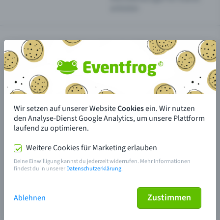
anbieten
Eventfrog als App installieren
Wir setzen auf unserer Website
AGB
Datenschutzerklärung
Cookies
Barrierefreiheit
ein. Wir nutzen
den Analyse-Dienst Google Analytics, um unsere Plattform
Cookie-Einstellungen
Impressum
Sitemap
laufend zu optimieren.
Weitere Cookies für Marketing erlauben
Deine Einwilligung kannst du jederzeit widerrufen. Mehr Informationen
Made in Olten with love
findest du in unserer
Datenschutzerklärung
.
© 2026 Eventfrog
Zustimmen
Ablehnen