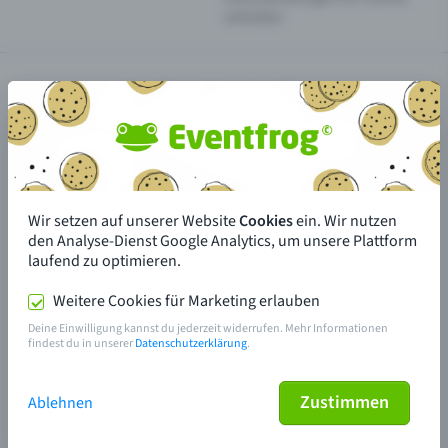
anbieten
Eventfrog als App installieren
Wir setzen auf unserer Website
AGB
Datenschutzerklärung
Cookies
Barrierefreiheit
ein. Wir nutzen
den Analyse-Dienst Google Analytics, um unsere Plattform
Cookie-Einstellungen
Impressum
Sitemap
laufend zu optimieren.
Weitere Cookies für Marketing erlauben
Deine Einwilligung kannst du jederzeit widerrufen. Mehr Informationen
Made in Olten with love
findest du in unserer
Datenschutzerklärung
.
© 2026 Eventfrog
Zustimmen
Ablehnen