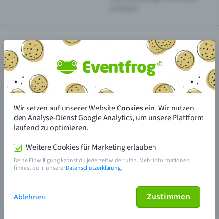
anbieten
Eventfrog als App installieren
Wir setzen auf unserer Website
AGB
Datenschutzerklärung
Cookies
Barrierefreiheit
ein. Wir nutzen
den Analyse-Dienst Google Analytics, um unsere Plattform
Cookie-Einstellungen
Impressum
Sitemap
laufend zu optimieren.
Weitere Cookies für Marketing erlauben
Deine Einwilligung kannst du jederzeit widerrufen. Mehr Informationen
Made in Olten with love
findest du in unserer
Datenschutzerklärung
.
© 2026 Eventfrog
Zustimmen
Ablehnen