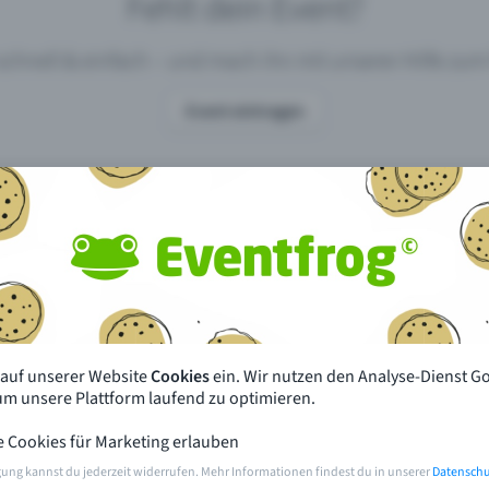
Fehlt dein Event?
 schnell & einfach – und mach ihn mit unserer Hilfe z
Event eintragen
pdates
Was unterscheidet Eventfrog vo
anderen?
en mit Eventfrog
Preise & Eventmodelle
deiner Nähe
Partys
 auf unserer Website
Cookies
ein. Wir nutzen den Analyse-Dienst G
orien
Konzerte
 um unsere Plattform laufend zu optimieren.
e Cookies für Marketing erlauben
rten
Öffentliche Vorverkaufsstellen
gung kannst du jederzeit widerrufen. Mehr Informationen findest du in unserer
Datenschu
m Event
Hilfe & Kontakt