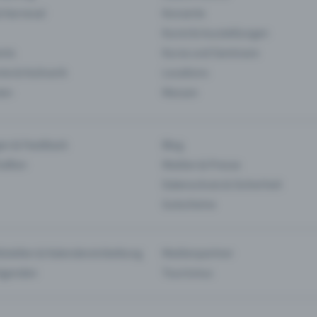
& Karneval
Konzerte
Kunst & Ausstellungen
nts
Kurse und Seminare
ie & Kulinarik
Locations
len
Messen
en & Feedback
Blog
haften
Medien & Presse
Datenschutz & Sicherheit
Gutscheine
tstellen & Kalendereinbettung
Medienpartner
Agenden
Tourismus