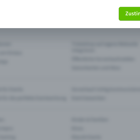
Zust
mein Ticket nicht mehr
Ticket stornieren
tionen
Ticketshop auf eigene Webseite
integrieren
 am Einlass
Öffentliche Vorverkaufsstellen
 App
Saisonkarten und Abos
 für Events
Vorverkauf richtig kommunizier
e für die perfekte Eventwerbung
Event bewerben
rs
Kinder & Familien
 Impro
Kinos
 Gaming
Klassik-Events