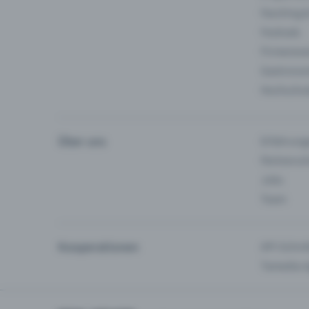
Fasching 
Festivals
Firmeneve
Gastronom
Hochschu
Über uns
Erfahrung
Partnersc
Jobs
Team
Kooperationen
API-Schnit
Tamedia-