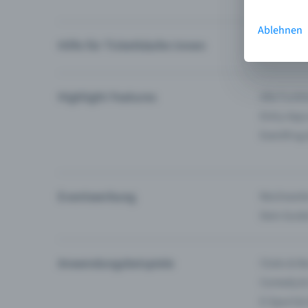
Ablehnen
Hilfe für Ticketkäufer:innen
Ich finde 
Highlight Features
Alle Funk
Entry-App
Eventfrog
Eventwerbung
Reichweite
Dein Guid
Anwendungsbeispiele
Clubs & Ba
Comedy &
E-Sport &