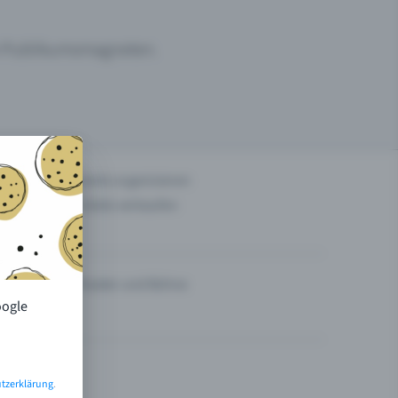
um Publikumsmagneten.
n
Events organisieren
Tickets verkaufen
Theater und Bühne
oogle
tzerklärung
.