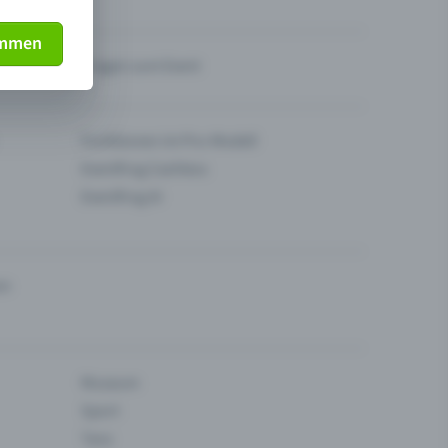
immen
Fragen zum Event
Funktionen im Pro-Modell
Eventfrog Cashless
Eventfrog AI
en
Museum
Sport
Tanz