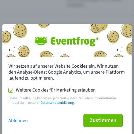
anbieten
Eventfrog als App installieren
Wir setzen auf unserer Website
AGB
Datenschutzerklärung
Cookies
Barrierefreiheit
ein. Wir nutzen
den Analyse-Dienst Google Analytics, um unsere Plattform
Cookie-Einstellungen
Impressum
Sitemap
laufend zu optimieren.
Weitere Cookies für Marketing erlauben
Deine Einwilligung kannst du jederzeit widerrufen. Mehr Informationen
Made in Olten with love
findest du in unserer
Datenschutzerklärung
.
© 2026 Eventfrog
Zustimmen
Ablehnen