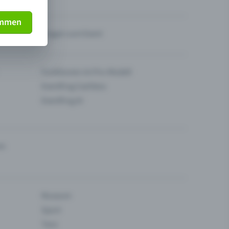
immen
Fragen zum Event
Funktionen im Pro-Modell
Eventfrog Cashless
Eventfrog AI
en
Museum
Sport
Tanz