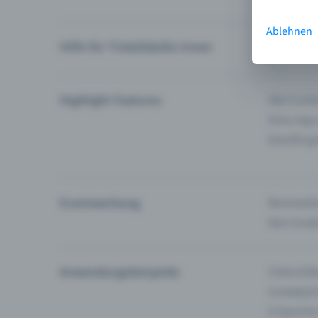
Ablehnen
Hilfe für Ticketkäufer:innen
Ich finde 
Highlight Features
Alle Funk
Entry-App
Eventfrog
Eventwerbung
Reichweite
Dein Guid
Anwendungsbeispiele
Clubs & Ba
Comedy &
E-Sport &