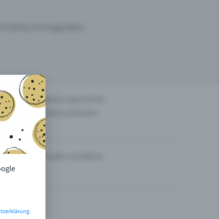
um Publikumsmagneten.
n
Events organisieren
Tickets verkaufen
Theater und Bühne
oogle
tzerklärung
.