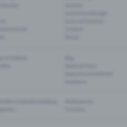
& Karneval
Konzerte
Kunst & Ausstellungen
nts
Kurse und Seminare
ie & Kulinarik
Locations
len
Messen
en & Feedback
Blog
haften
Medien & Presse
Datenschutz & Sicherheit
Gutscheine
tstellen & Kalendereinbettung
Medienpartner
Agenden
Tourismus