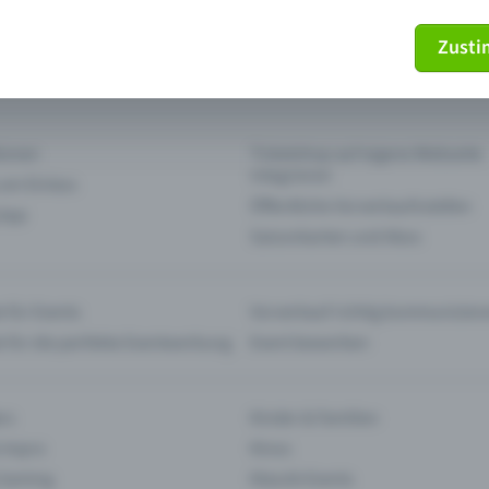
Zust
mein Ticket nicht mehr
Ticket stornieren
tionen
Ticketshop auf eigene Webseite
integrieren
 am Einlass
Öffentliche Vorverkaufsstellen
 App
Saisonkarten und Abos
 für Events
Vorverkauf richtig kommunizier
e für die perfekte Eventwerbung
Event bewerben
rs
Kinder & Familien
 Impro
Kinos
 Gaming
Klassik-Events