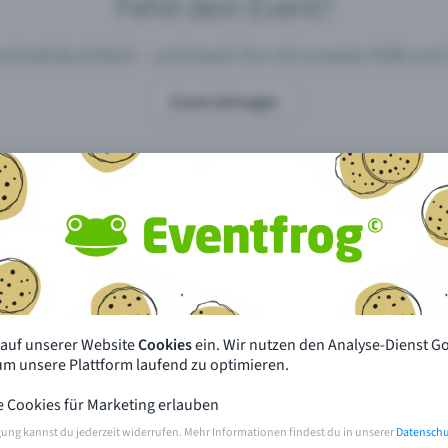
Fehlt dein Event?
 schnell & einfach – und mach ihn mit unserer Hilfe z
Event eintragen
pdates
Was unterscheidet Eventfrog vo
anderen?
en mit Eventfrog
Preise & Eventmodelle
deiner Nähe
Partys
 auf unserer Website
Cookies
ein. Wir nutzen den Analyse-Dienst G
orien
Konzerte
 um unsere Plattform laufend zu optimieren.
e Cookies für Marketing erlauben
rten
Öffentliche Vorverkaufsstellen
gung kannst du jederzeit widerrufen. Mehr Informationen findest du in unserer
Datenschu
m Event
Hilfe & Kontakt