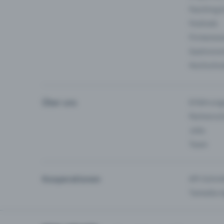
Fasching 
Festivals
Firmeneve
Gastronom
Hochschu
Über uns
Erfahrung
Partnersc
Jobs
Team
Kooperationen
API-Schnit
Tamedia-