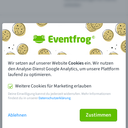
anbieten
Eventfrog als App installieren
Wir setzen auf unserer Website
AGB
Datenschutzerklärung
Cookies
Barrierefreiheit
ein. Wir nutzen
den Analyse-Dienst Google Analytics, um unsere Plattform
Cookie-Einstellungen
Impressum
Sitemap
laufend zu optimieren.
Weitere Cookies für Marketing erlauben
Deine Einwilligung kannst du jederzeit widerrufen. Mehr Informationen
Made in Olten with love
findest du in unserer
Datenschutzerklärung
.
© 2026 Eventfrog
Zustimmen
Ablehnen