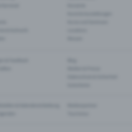
& Karneval
Konzerte
Kunst & Ausstellungen
nts
Kurse und Seminare
ie & Kulinarik
Locations
len
Messen
en & Feedback
Blog
haften
Medien & Presse
Datenschutz & Sicherheit
Gutscheine
tstellen & Kalendereinbettung
Medienpartner
Agenden
Tourismus