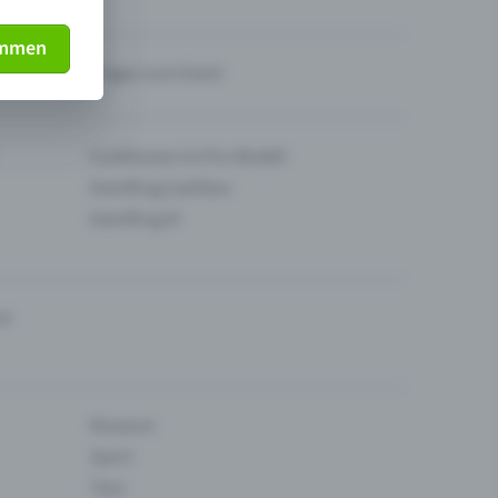
immen
Fragen zum Event
Funktionen im Pro-Modell
Eventfrog Cashless
Eventfrog AI
en
Museum
Sport
Tanz