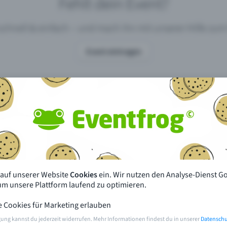
Fehlt dein Event?
 schnell & einfach – und mach ihn mit unserer Hilfe z
Event eintragen
pdates
Was unterscheidet Eventfrog vo
anderen?
en mit Eventfrog
Preise & Eventmodelle
deiner Nähe
Partys
 auf unserer Website
Cookies
ein. Wir nutzen den Analyse-Dienst G
orien
Konzerte
 um unsere Plattform laufend zu optimieren.
e Cookies für Marketing erlauben
rten
Öffentliche Vorverkaufsstellen
gung kannst du jederzeit widerrufen. Mehr Informationen findest du in unserer
Datenschu
m Event
Hilfe & Kontakt