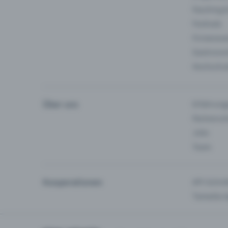
Fasching 
Festivals
Firmeneve
Gastronom
Hochschu
Über uns
Erfahrung
Partnersc
Jobs
Team
Kooperationen
API-Schnit
Tamedia-