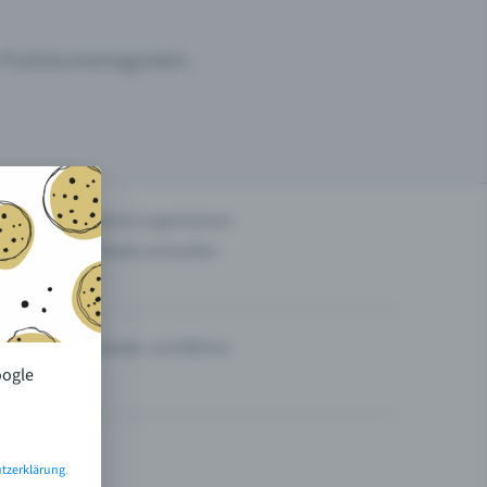
um Publikumsmagneten.
n
Events organisieren
Tickets verkaufen
Theater und Bühne
oogle
tzerklärung
.