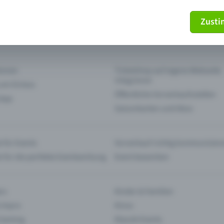
Zust
mein Ticket nicht mehr
Ticket stornieren
tionen
Ticketshop auf eigene Webseite
integrieren
 am Einlass
Öffentliche Vorverkaufsstellen
 App
Saisonkarten und Abos
 für Events
Vorverkauf richtig kommunizier
e für die perfekte Eventwerbung
Event bewerben
rs
Kinder & Familien
 Impro
Kinos
 Gaming
Klassik-Events