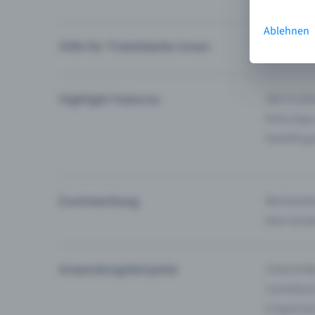
Ablehnen
Hilfe für Ticketkäufer:innen
Ich finde 
Highlight Features
Alle Funk
Entry-App
Eventfrog
Eventwerbung
Reichweite
Dein Guid
Anwendungsbeispiele
Clubs & Ba
Comedy &
E-Sport &