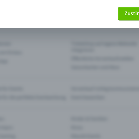
Zust
mein Ticket nicht mehr
Ticket stornieren
tionen
Ticketshop auf eigene Webseite
integrieren
 am Einlass
Öffentliche Vorverkaufsstellen
 App
Saisonkarten und Abos
 für Events
Vorverkauf richtig kommunizier
e für die perfekte Eventwerbung
Event bewerben
rs
Kinder & Familien
 Impro
Kinos
 Gaming
Klassik-Events