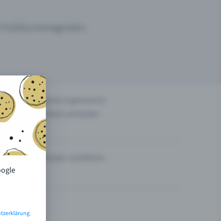
um Publikumsmagneten.
n
Events organisieren
Tickets verkaufen
Theater und Bühne
oogle
tzerklärung
.