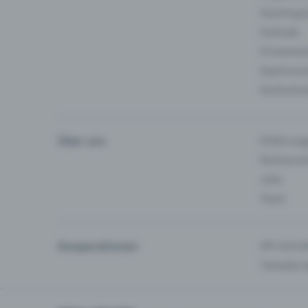
Fasching 
Festivals
Firmeneve
Gastronom
Hochschu
Über uns
Erfahrung
Partnersc
Jobs
Team
Kooperationen
API-Schnit
Tamedia-