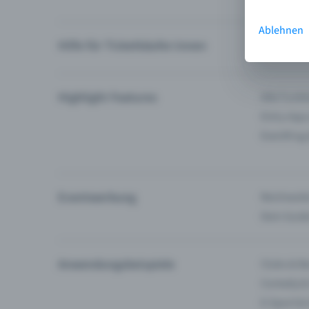
Ablehnen
Hilfe für Ticketkäufer:innen
Ich finde 
Highlight Features
Alle Funk
Entry-App
Eventfrog
Eventwerbung
Reichweite
Dein Guid
Anwendungsbeispiele
Clubs & Ba
Comedy &
E-Sport &