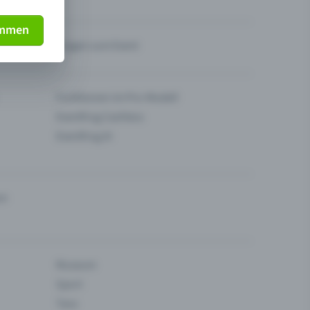
immen
Fragen zum Event
Funktionen im Pro-Modell
Eventfrog Cashless
Eventfrog AI
en
Museum
Sport
Tanz