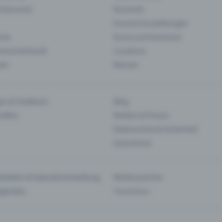
& Karneval
Konzerte
Kunst & Ausstellungen
nts
Kurse und Seminare
ie & Kulinarik
Locations
len
Messen
en & Feedback
Blog
haften
Medien & Presse
Datenschutz & Sicherheit
Gutscheine
tstellen & Kalendereinbettung
Medienpartner
Agenden
Tourismus