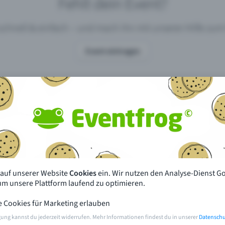
Fehlt dein Event?
 schnell & einfach – und mach ihn mit unserer Hilfe z
Event eintragen
pdates
Was unterscheidet Eventfrog vo
anderen?
en mit Eventfrog
Preise & Eventmodelle
deiner Nähe
Partys
 auf unserer Website
Cookies
ein. Wir nutzen den Analyse-Dienst G
orien
Konzerte
 um unsere Plattform laufend zu optimieren.
e Cookies für Marketing erlauben
rten
Öffentliche Vorverkaufsstellen
gung kannst du jederzeit widerrufen. Mehr Informationen findest du in unserer
Datenschu
m Event
Hilfe & Kontakt