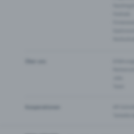
Fasching 
Festivals
Firmeneve
Gastronom
Hochschu
Über uns
Erfahrung
Partnersc
Jobs
Team
Kooperationen
API-Schnit
Tamedia-