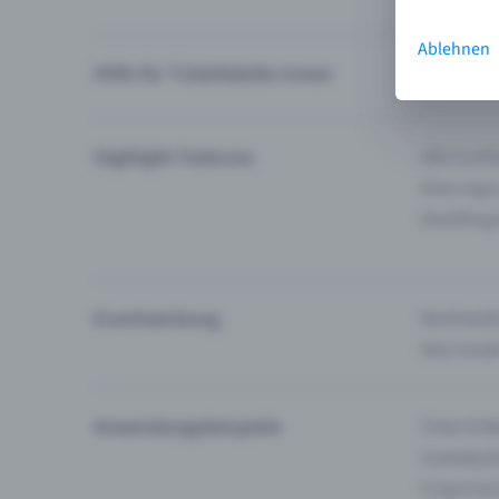
Ablehnen
Hilfe für Ticketkäufer:innen
Ich finde 
Highlight Features
Alle Funk
Entry-App
Eventfrog
Eventwerbung
Reichweite
Dein Guid
Anwendungsbeispiele
Clubs & Ba
Comedy &
E-Sport &