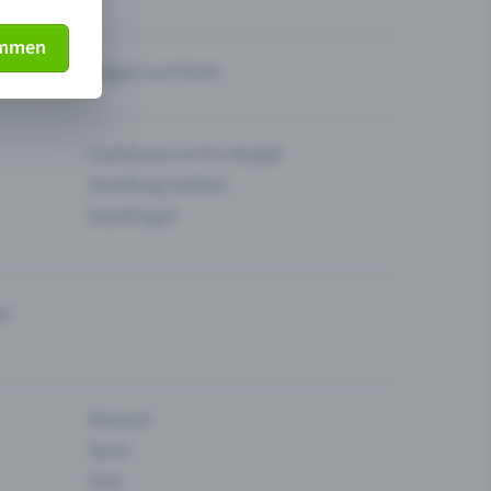
immen
Fragen zum Event
Funktionen im Pro-Modell
Eventfrog Cashless
Eventfrog AI
en
Museum
Sport
Tanz