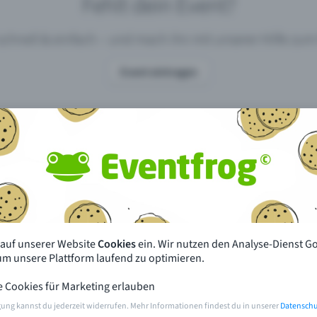
Fehlt dein Event?
 schnell & einfach – und mach ihn mit unserer Hilfe z
Event eintragen
pdates
Was unterscheidet Eventfrog vo
anderen?
en mit Eventfrog
Preise & Eventmodelle
deiner Nähe
Partys
 auf unserer Website
Cookies
ein. Wir nutzen den Analyse-Dienst G
orien
Konzerte
 um unsere Plattform laufend zu optimieren.
e Cookies für Marketing erlauben
rten
Öffentliche Vorverkaufsstellen
gung kannst du jederzeit widerrufen. Mehr Informationen findest du in unserer
Datenschu
m Event
Hilfe & Kontakt