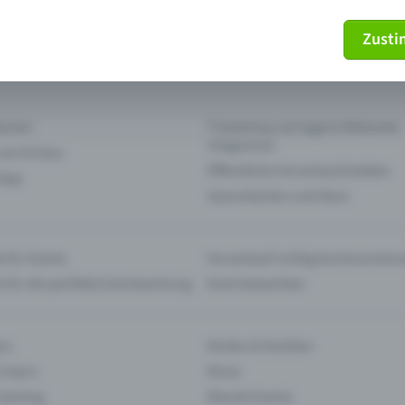
Zust
mein Ticket nicht mehr
Ticket stornieren
tionen
Ticketshop auf eigene Webseite
integrieren
 am Einlass
Öffentliche Vorverkaufsstellen
 App
Saisonkarten und Abos
 für Events
Vorverkauf richtig kommunizier
e für die perfekte Eventwerbung
Event bewerben
rs
Kinder & Familien
 Impro
Kinos
 Gaming
Klassik-Events