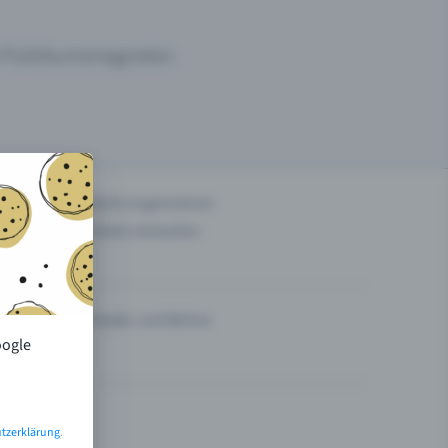
um Publikumsmagneten.
n
Events organisieren
Tickets verkaufen
Theater und Bühne
oogle
tzerklärung
.