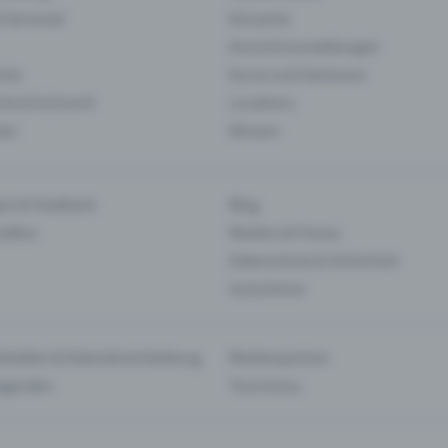
& Karneval
Konzerte
Kunst & Ausstellungen
nts
Kurse und Seminare
ie & Kulinarik
Locations
len
Messen
en & Feedback
Blog
haften
Medien & Presse
Datenschutz & Sicherheit
Gutscheine
tstellen & Kalendereinbettung
Medienpartner
Agenden
Tourismus