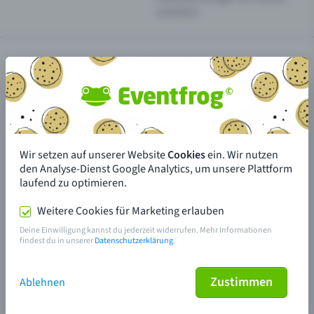
anbieten
Eventfrog als App installieren
Wir setzen auf unserer Website
AGB
Datenschutzerklärung
Cookies
Barrierefreiheit
ein. Wir nutzen
den Analyse-Dienst Google Analytics, um unsere Plattform
Cookie-Einstellungen
Impressum
Sitemap
laufend zu optimieren.
Weitere Cookies für Marketing erlauben
Deine Einwilligung kannst du jederzeit widerrufen. Mehr Informationen
Made in Olten with love
findest du in unserer
Datenschutzerklärung
.
© 2026 Eventfrog
Zustimmen
Ablehnen