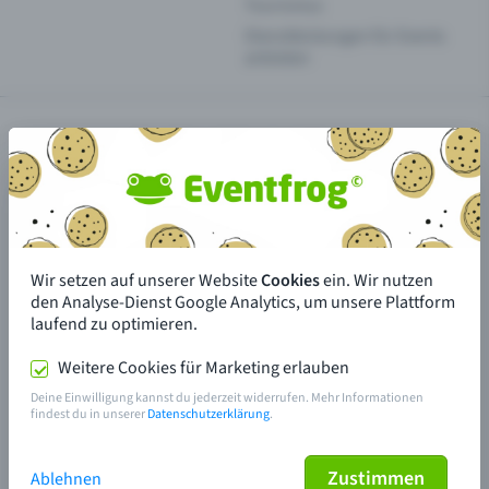
Tourismus
Dienstleistungen für Events
anbieten
Eventfrog als App installieren
Wir setzen auf unserer Website
AGB
Datenschutzerklärung
Cookies
Barrierefreiheit
ein. Wir nutzen
den Analyse-Dienst Google Analytics, um unsere Plattform
Cookie-Einstellungen
Impressum
Sitemap
laufend zu optimieren.
Weitere Cookies für Marketing erlauben
Deine Einwilligung kannst du jederzeit widerrufen. Mehr Informationen
Made in Olten with love
findest du in unserer
Datenschutzerklärung
.
© 2026 Eventfrog
Zustimmen
Ablehnen