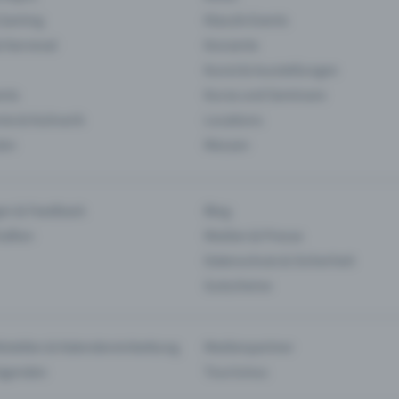
 Gaming
Klassik-Events
& Karneval
Konzerte
Kunst & Ausstellungen
nts
Kurse und Seminare
ie & Kulinarik
Locations
len
Messen
en & Feedback
Blog
haften
Medien & Presse
Datenschutz & Sicherheit
Gutscheine
tstellen & Kalendereinbettung
Medienpartner
Agenden
Tourismus