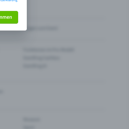
tzerklärung
.
immen
Fragen zum Event
Funktionen im Pro-Modell
Eventfrog Cashless
Eventfrog AI
en
Museum
Sport