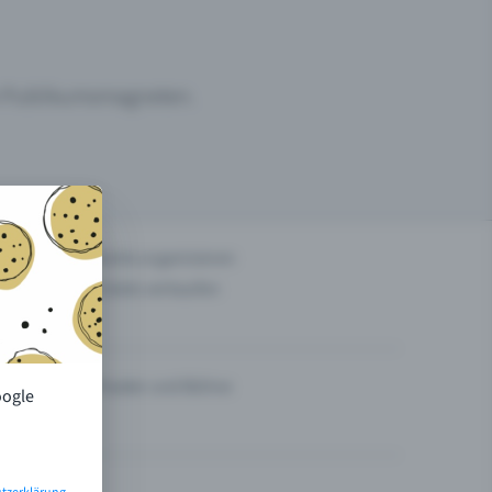
um Publikumsmagneten.
n
Events organisieren
Tickets verkaufen
Theater und Bühne
oogle