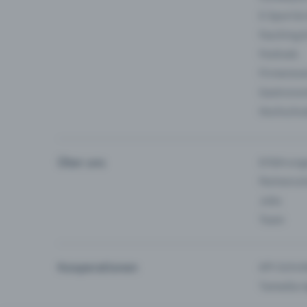
E-Sport &
Fasching 
Festivals
Firmeneve
Gastronom
Hochschu
Über uns
Erfahrung
Partnersc
Jobs
Team
Kooperationen
API-Schnit
Tamedia-