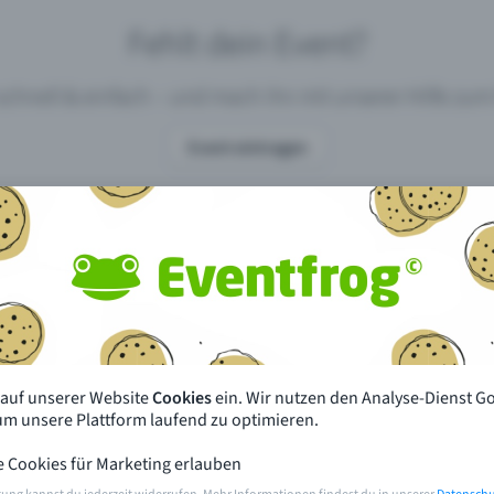
Fehlt dein Event?
 schnell & einfach – und mach ihn mit unserer Hilfe z
Event eintragen
pdates
Was unterscheidet Eventfrog vo
anderen?
en mit Eventfrog
Preise & Eventmodelle
deiner Nähe
Partys
 auf unserer Website
Cookies
ein. Wir nutzen den Analyse-Dienst G
orien
Konzerte
 um unsere Plattform laufend zu optimieren.
e Cookies für Marketing erlauben