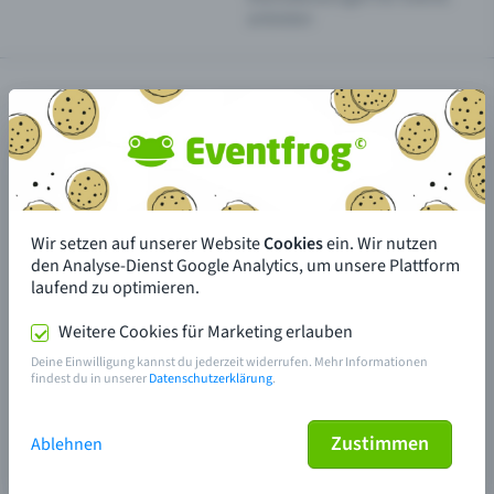
anbieten
Eventfrog als App installieren
Wir setzen auf unserer Website
AGB
Datenschutzerklärung
Cookies
Barrierefreiheit
ein. Wir nutzen
den Analyse-Dienst Google Analytics, um unsere Plattform
Cookie-Einstellungen
Impressum
Sitemap
laufend zu optimieren.
Weitere Cookies für Marketing erlauben
Deine Einwilligung kannst du jederzeit widerrufen. Mehr Informationen
Made in Olten with love
findest du in unserer
Datenschutzerklärung
.
© 2026 Eventfrog
Zustimmen
Ablehnen