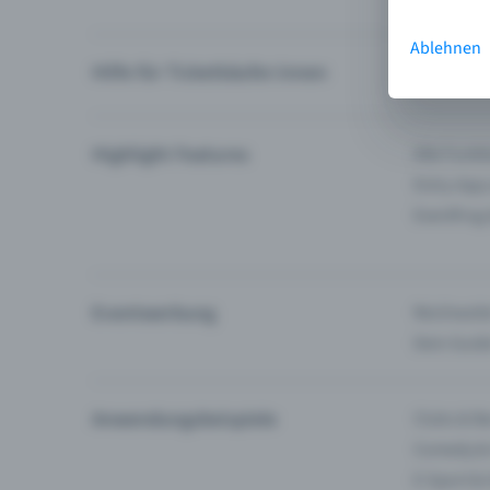
Ablehnen
Hilfe für Ticketkäufer:innen
Ich finde 
Highlight Features
Alle Funk
Entry-App
Eventfrog
Eventwerbung
Reichweite
Dein Guid
Anwendungsbeispiele
Clubs & Ba
Comedy &
E-Sport &