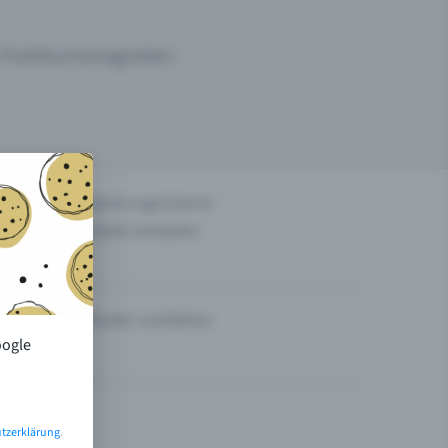
um Publikumsmagneten.
n
Events organisieren
Tickets verkaufen
Theater und Bühne
oogle
tzerklärung
.