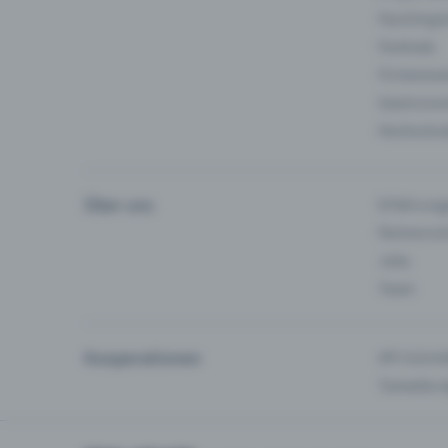
Fasching 
Festivals
Firmeneve
Gastronom
Hochschu
Über uns
Erfahrung
Partnersc
Jobs
Team
Kooperationen
API-Schnit
Tamedia-