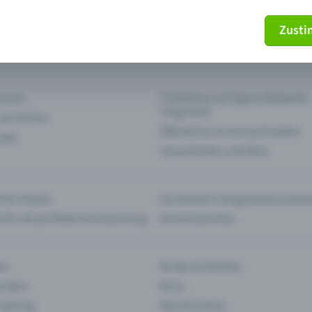
Zust
mein Ticket nicht mehr
Ticket stornieren
tionen
Ticketshop auf eigene Webseite
integrieren
 am Einlass
Öffentliche Vorverkaufsstellen
 App
Saisonkarten und Abos
 für Events
Vorverkauf richtig kommunizier
e für die perfekte Eventwerbung
Event bewerben
rs
Kinder & Familien
 Impro
Kinos
 Gaming
Klassik-Events