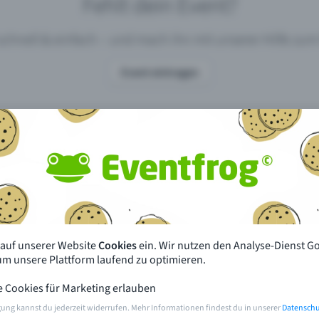
Fehlt dein Event?
 schnell & einfach – und mach ihn mit unserer Hilfe z
Event eintragen
pdates
Was unterscheidet Eventfrog vo
anderen?
en mit Eventfrog
Preise & Eventmodelle
deiner Nähe
Partys
 auf unserer Website
Cookies
ein. Wir nutzen den Analyse-Dienst G
orien
Konzerte
 um unsere Plattform laufend zu optimieren.
e Cookies für Marketing erlauben
rten
Öffentliche Vorverkaufsstellen
gung kannst du jederzeit widerrufen. Mehr Informationen findest du in unserer
Datenschu
m Event
Hilfe & Kontakt