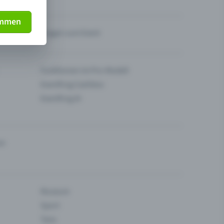
immen
Fragen zum Event
Funktionen im Pro-Modell
Eventfrog Cashless
Eventfrog AI
en
Museum
Sport
Tanz