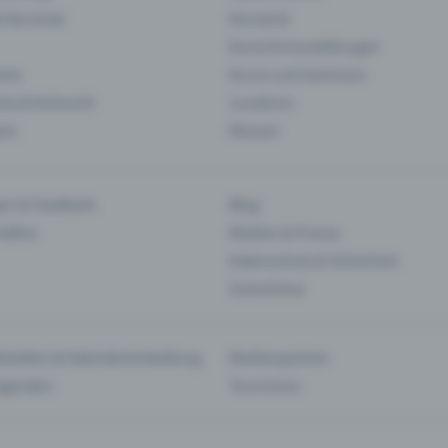
& Karneval
Konzerte
Kunst & Ausstellungen
nts
Kurse und Seminare
ie & Kulinarik
Locations
len
Messen
en & Feedback
Blog
haften
Medien & Presse
Datenschutz & Sicherheit
Gutscheine
tstellen & Kalendereinbettung
Medienpartner
Agenden
Tourismus