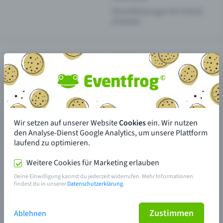
Dienstleistungen für Events
anbieten
Eventfrog als App installieren
Wir setzen auf unserer Website
AGB
Datenschutzerklärung
Cookies
Barrierefreiheit
ein. Wir nutzen
den Analyse-Dienst Google Analytics, um unsere Plattform
Cookie-Einstellungen
Impressum
Sitemap
laufend zu optimieren.
Weitere Cookies für Marketing erlauben
Deine Einwilligung kannst du jederzeit widerrufen. Mehr Informationen
Made in Olten with love
findest du in unserer
Datenschutzerklärung
.
© 2026 Eventfrog
Zustimmen
Ablehnen