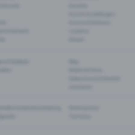
& Karneval
Konzerte
Kunst & Ausstellungen
nts
Kurse und Seminare
ie & Kulinarik
Locations
len
Messen
en & Feedback
Blog
haften
Medien & Presse
Datenschutz & Sicherheit
Gutscheine
tstellen & Kalendereinbettung
Medienpartner
Agenden
Tourismus