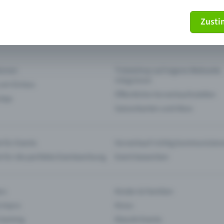
Zust
mein Ticket nicht mehr
Ticket stornieren
tionen
Ticketshop auf eigene Webseite
integrieren
 am Einlass
Öffentliche Vorverkaufsstellen
 App
Saisonkarten und Abos
 für Events
Vorverkauf richtig kommunizier
e für die perfekte Eventwerbung
Event bewerben
rs
Kinder & Familien
 Impro
Kinos
 Gaming
Klassik-Events