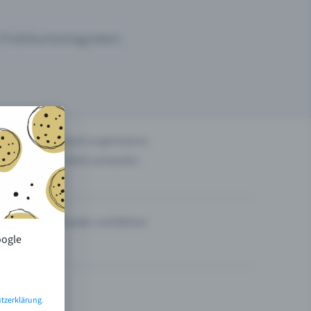
um Publikumsmagneten.
n
Events organisieren
Tickets verkaufen
Theater und Bühne
oogle
tzerklärung
.