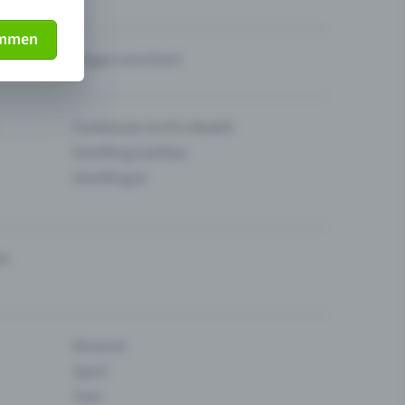
immen
Fragen zum Event
Funktionen im Pro-Modell
Eventfrog Cashless
Eventfrog AI
en
Museum
Sport
Tanz