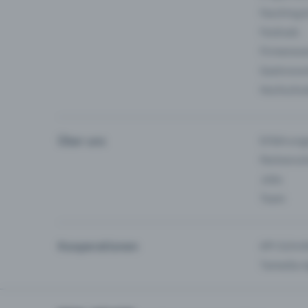
Fasching 
Festivals
Firmeneve
Gastronom
Hochschu
Über uns
Erfahrung
Partnersc
Jobs
Team
Kooperationen
API-Schnit
Tamedia-