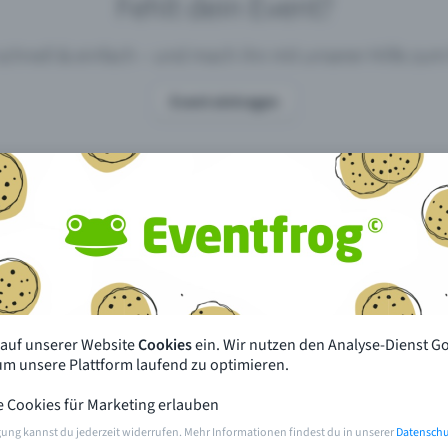
Fehlt dein Event?
 schnell & einfach – und mach ihn mit unserer Hilfe z
Event eintragen
pdates
Was unterscheidet Eventfrog vo
anderen?
en mit Eventfrog
Preise & Eventmodelle
deiner Nähe
Partys
 auf unserer Website
Cookies
ein. Wir nutzen den Analyse-Dienst G
orien
Konzerte
 um unsere Plattform laufend zu optimieren.
e Cookies für Marketing erlauben
rten
Öffentliche Vorverkaufsstellen
gung kannst du jederzeit widerrufen. Mehr Informationen findest du in unserer
Datenschu
m Event
Hilfe & Kontakt