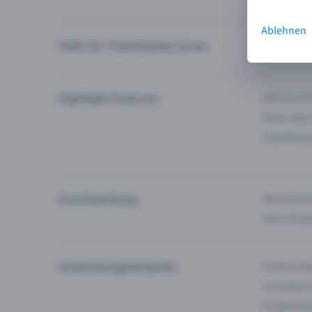
Ablehnen
Hilfe für Ticketkäufer:innen
Ich finde 
Highlight Features
Alle Funk
Entry-App
Eventfrog
Eventwerbung
Reichweite
Dein Guid
Anwendungsbeispiele
Clubs & Ba
Comedy &
E-Sport &