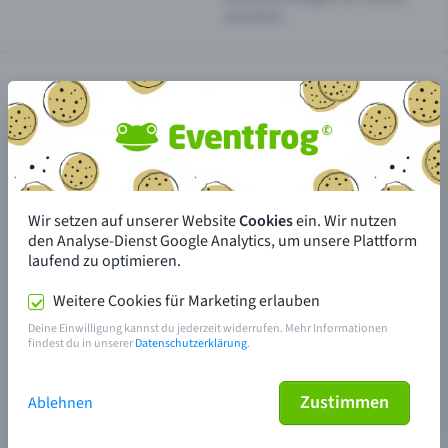
anbieten
Eventfrog als App installieren
Wir setzen auf unserer Website
AGB
Datenschutzerklärung
Cookies
Barrierefreiheit
ein. Wir nutzen
den Analyse-Dienst Google Analytics, um unsere Plattform
Cookie-Einstellungen
Impressum
Sitemap
laufend zu optimieren.
Weitere Cookies für Marketing erlauben
Deine Einwilligung kannst du jederzeit widerrufen. Mehr Informationen
Made in Olten with love
findest du in unserer
Datenschutzerklärung
.
© 2026 Eventfrog
Zustimmen
Ablehnen