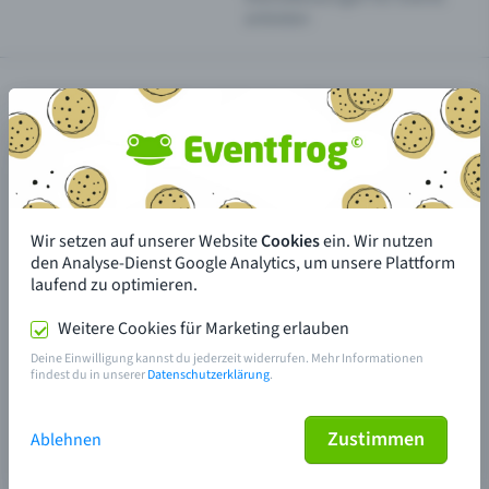
anbieten
Eventfrog als App installieren
Wir setzen auf unserer Website
AGB
Datenschutzerklärung
Cookies
Barrierefreiheit
ein. Wir nutzen
den Analyse-Dienst Google Analytics, um unsere Plattform
Cookie-Einstellungen
Impressum
Sitemap
laufend zu optimieren.
Weitere Cookies für Marketing erlauben
Deine Einwilligung kannst du jederzeit widerrufen. Mehr Informationen
Made in Olten with love
findest du in unserer
Datenschutzerklärung
.
© 2026 Eventfrog
Zustimmen
Ablehnen