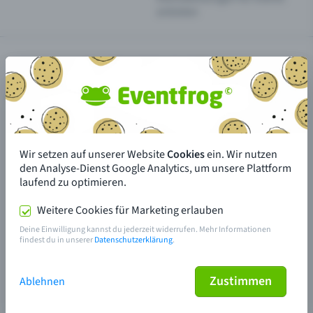
anbieten
Eventfrog als App installieren
Wir setzen auf unserer Website
AGB
Datenschutzerklärung
Cookies
Barrierefreiheit
ein. Wir nutzen
den Analyse-Dienst Google Analytics, um unsere Plattform
Cookie-Einstellungen
Impressum
Sitemap
laufend zu optimieren.
Weitere Cookies für Marketing erlauben
Deine Einwilligung kannst du jederzeit widerrufen. Mehr Informationen
Made in Olten with love
findest du in unserer
Datenschutzerklärung
.
© 2026 Eventfrog
Zustimmen
Ablehnen