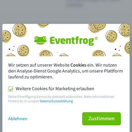
anbieten
Eventfrog als App installieren
Wir setzen auf unserer Website
AGB
Datenschutzerklärung
Cookies
Barrierefreiheit
ein. Wir nutzen
den Analyse-Dienst Google Analytics, um unsere Plattform
Cookie-Einstellungen
Impressum
Sitemap
laufend zu optimieren.
Weitere Cookies für Marketing erlauben
Deine Einwilligung kannst du jederzeit widerrufen. Mehr Informationen
Made in Olten with love
findest du in unserer
Datenschutzerklärung
.
© 2026 Eventfrog
Zustimmen
Ablehnen