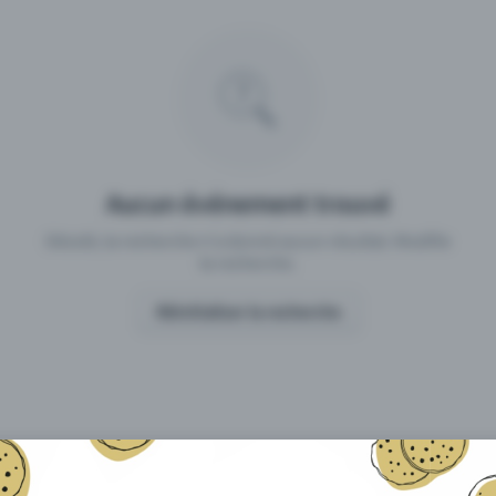
 un événement avec Eventfrog
Qu'est-ce qui distingue Eventfro