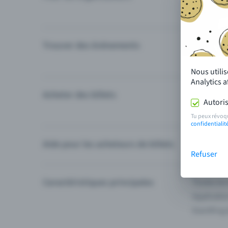
Trouver des événements
Événement
Catégories
Nous utili
Analytics 
Acheter des billets
Modes de 
Autoris
Questions
Tu peux révoq
confidentialit
Aide pour les acheteurs de billets
Je ne trou
Refuser
Caractéristiques principales
Toutes les
Applicatio
Eventfrog