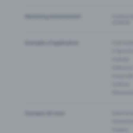
Marketing événementiel
Communiqu
prévente
Exemples d'application
Clubs & Ba
E-Sport &
Festivals
Enterprise
Université
Cinémas
Événement
À propos de nous
Experienc
Partenaria
Emplois