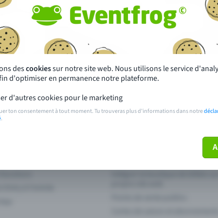
autres ?
s près de chez toi
Fête
 principales
Concerts
sons des
cookies
sur notre site web. Nous utilisons le service d'ana
afin d'optimiser en permanence notre plateforme.
paiement
Points de prévente publics
er d'autres cookies pour le marketing
 sur l'événement
Aide et contact
uer ton consentement à tout moment. Tu trouveras plus d'informations dans notre
décla
é
.
ve plus mon billet
Annuler un billet
A
 fonctions
Intégrer la boutique de billets s
propre site web
n Entry à l'entrée
Points de vente publics
 App
Cartes de saison et abonnement