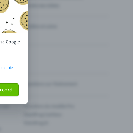
Vendre des billets
Théâtre et scène
lyse Google
ration de
Questions sur l’événement
ccord
ur son
Fonctions du modèle Pro
Eventfrog Cashless
Eventfrog AI
s