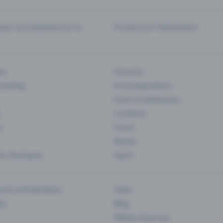
er correctement sur la
Promouvoir l'événement
rs
Concerts
 Gaming
Art et expositions
Cours et séminaires
Locations
s
Foires
Musee
s classiques
Sport
es & commentaires
Team
ts
Blog
Médias et presse