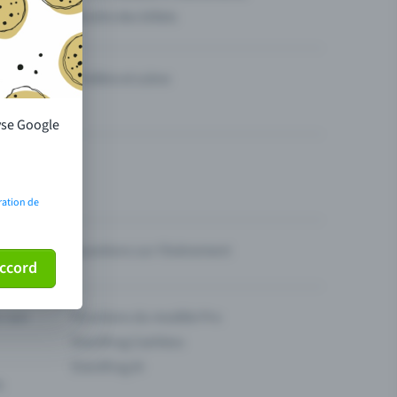
Vendre des billets
Théâtre et scène
lyse Google
ration de
Questions sur l’événement
ccord
ur son
Fonctions du modèle Pro
Eventfrog Cashless
Eventfrog AI
s