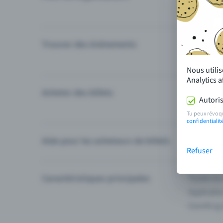
Trouver des événements
Événement
Catégories
Nous utili
Analytics 
Acheter des billets
Modes de 
Autoris
Questions
Tu peux révoq
confidentialit
Aide pour les acheteurs de billets
Je ne trou
Refuser
Caractéristiques principales
Toutes les
Applicatio
Eventfrog