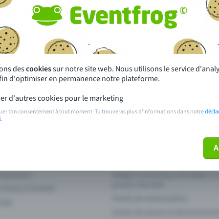
autres ?
s près de chez toi
Fête
 principales
Concerts
sons des
cookies
sur notre site web. Nous utilisons le service d'ana
afin d'optimiser en permanence notre plateforme.
paiement
Points de prévente publics
er d'autres cookies pour le marketing
 sur l'événement
Aide et contact
uer ton consentement à tout moment. Tu trouveras plus d'informations dans notre
décla
é
.
ve plus mon billet
Annuler un billet
A
 fonctions
Intégrer la boutique de billets s
propre site web
n Entry à l'entrée
Points de vente publics
 App
Cartes de saison et abonnement