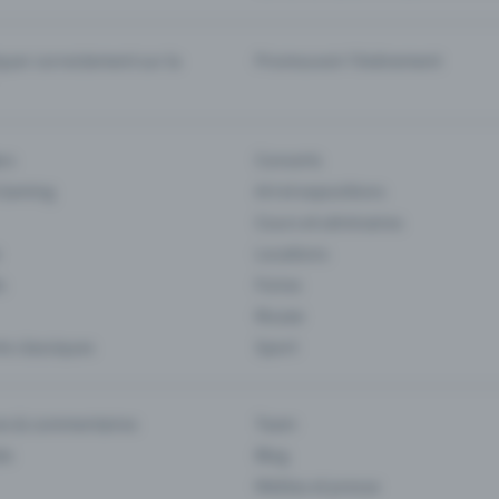
er correctement sur la
Promouvoir l'événement
rs
Concerts
 Gaming
Art et expositions
Cours et séminaires
Locations
s
Foires
Musee
s classiques
Sport
es & commentaires
Team
ts
Blog
Médias et presse