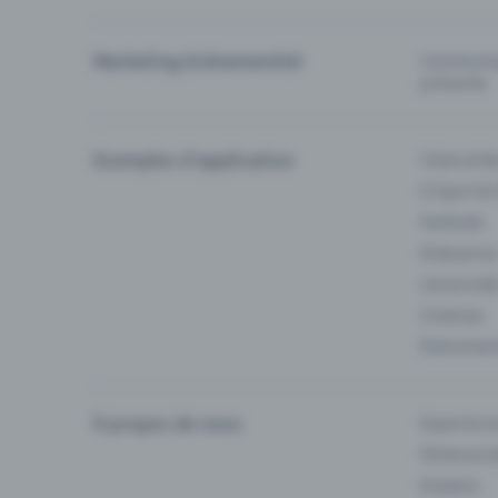
Marketing événementiel
Communiqu
prévente
Exemples d'application
Clubs & Ba
E-Sport &
Festivals
Enterprise
Université
Cinémas
Événement
À propos de nous
Experienc
Partenaria
Emplois