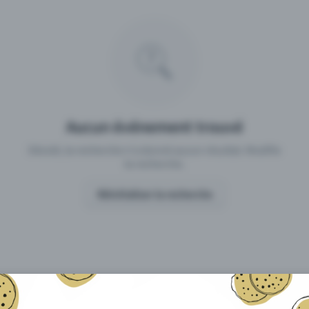
 un événement avec Eventfrog
Qu'est-ce qui distingue Eventfro