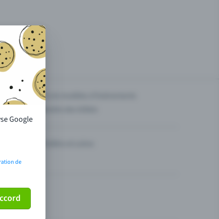
g des
Prix & modèles d'événements
Vendre des billets
lyse Google
Théâtre et scène
ration de
ccord