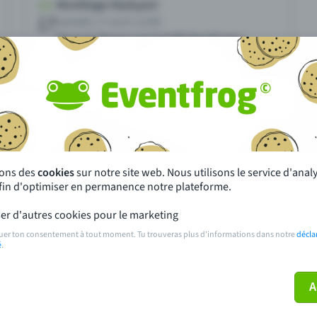
 un événement avec Eventfrog
Qu'est-ce qui distingue Eventfro
autres ?
sons des
cookies
sur notre site web. Nous utilisons le service d'ana
afin d'optimiser en permanence notre plateforme.
s près de chez toi
Fête
er d'autres cookies pour le marketing
 principales
Concerts
uer ton consentement à tout moment. Tu trouveras plus d'informations dans notre
décla
é
.
paiement
Points de prévente publics
A
 sur l'événement
Aide et contact