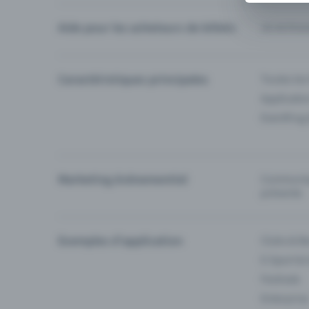
Aide pour les acheteurs de billets
Je ne trou
Caractéristiques principales
Toutes les
Applicatio
Eventfrog
Marketing événementiel
Communiqu
prévente
Exemples d'application
Clubs & Ba
E-Sport &
Festivals
Enterprise