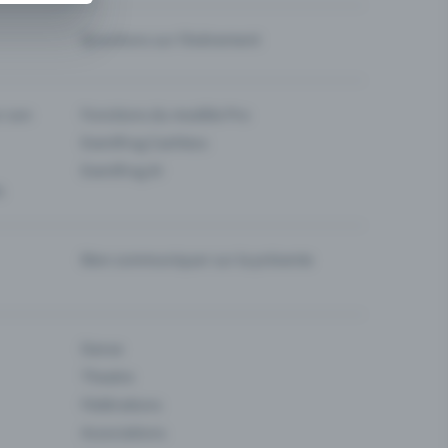
Questions sur l’événement
ur son
Fonctions du modèle Pro
Eventfrog Cashless
Eventfrog AI
s
Bien communiquer sur la prévente
Danse
Theatre
Fédérations
Associations