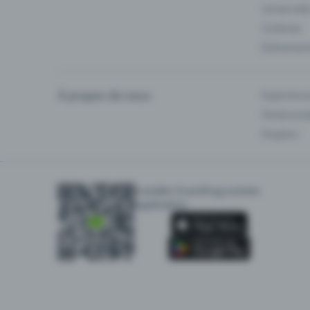
Université
Cinémas
Événement
À propos de nous
Experienc
Partenaria
Emplois
Installer Eventfrog comme
application