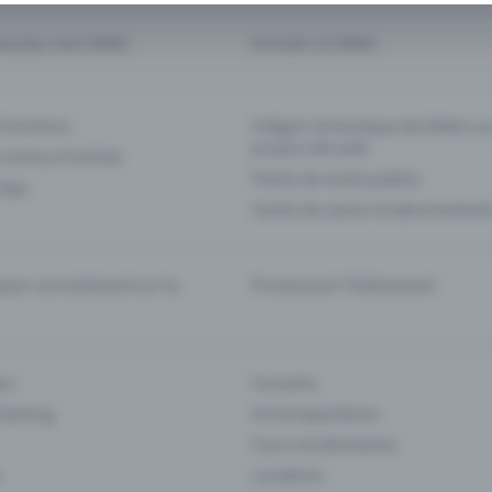
ve plus mon billet
Annuler un billet
 fonctions
Intégrer la boutique de billets s
propre site web
n Entry à l'entrée
Points de vente publics
 App
Cartes de saison et abonnement
er correctement sur la
Promouvoir l'événement
rs
Concerts
 Gaming
Art et expositions
Cours et séminaires
Locations