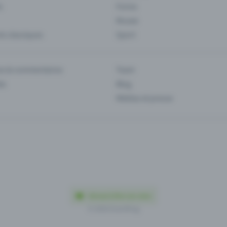
s
Foires
Musee
s classiques
Sport
es & commentaires
Team
ts
Blog
Médias et presse
Fabriqué à Olten avec amour
© 2026 Eventfrog