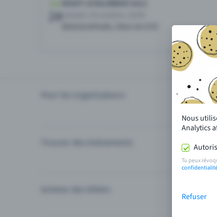
Pour les organisateurs
Organiser
Nous utili
Analytics 
Trouver des événements
Événement
Autoris
Catégories
Tu peux révoq
confidentialit
Acheter des billets
Modes de 
Refuser
Questions