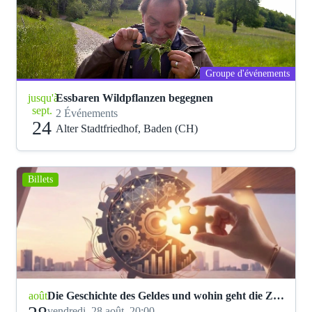
Groupe d'événements
jusqu'à
Essbaren Wildpflanzen begegnen
sept.
2 Événements
24
Alter Stadtfriedhof, Baden (CH)
Billets
août
Die Geschichte des Geldes und wohin geht die Zukunft
vendredi, 28 août, 20:00