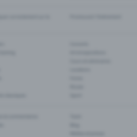
er correctement sur la
Promouvoir l'événement
rs
Concerts
 Gaming
Art et expositions
Cours et séminaires
Locations
s
Foires
Musee
s classiques
Sport
es & commentaires
Team
ts
Blog
Médias et presse