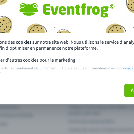
autres ?
s près de chez toi
Fête
 principales
Concerts
sons des
cookies
sur notre site web. Nous utilisons le service d'ana
afin d'optimiser en permanence notre plateforme.
paiement
Points de prévente publics
er d'autres cookies pour le marketing
 sur l'événement
Aide et contact
uer ton consentement à tout moment. Tu trouveras plus d'informations dans notre
décla
é
.
ve plus mon billet
Annuler un billet
A
 fonctions
Intégrer la boutique de billets s
propre site web
n Entry à l'entrée
Points de vente publics
 App
Cartes de saison et abonnement