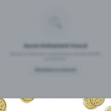
 un événement avec Eventfrog
Qu'est-ce qui distingue Eventfro