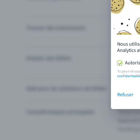
Trouver des événements
Événement
Catégories
Nous utili
Analytics 
Acheter des billets
Modes de 
Autoris
Questions
Tu peux révoq
confidentialit
Aide pour les acheteurs de billets
Je ne trou
Refuser
Caractéristiques principales
Toutes les
Applicatio
Eventfrog