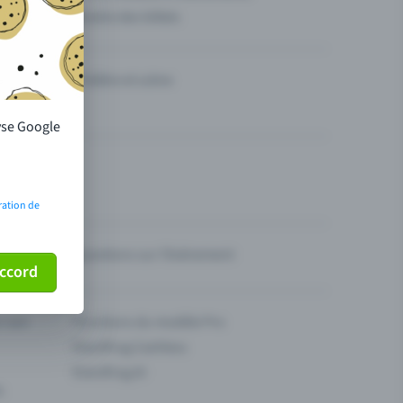
Vendre des billets
Théâtre et scène
lyse Google
ration de
Questions sur l’événement
ccord
ur son
Fonctions du modèle Pro
Eventfrog Cashless
Eventfrog AI
s