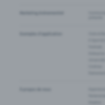
Marketing événementiel
Communiqu
prévente
Exemples d'application
Clubs & Ba
E-Sport &
Festivals
Enterprise
Université
Cinémas
Événement
À propos de nous
Experienc
Partenaria
Emplois