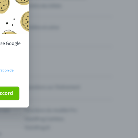
Vendre des billets
Théâtre et scène
lyse Google
ration de
Questions sur l’événement
ccord
ur son
Fonctions du modèle Pro
Eventfrog Cashless
Eventfrog AI
s