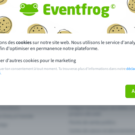
autres ?
s près de chez toi
Fête
 principales
Concerts
sons des
cookies
sur notre site web. Nous utilisons le service d'ana
afin d'optimiser en permanence notre plateforme.
paiement
Points de prévente publics
er d'autres cookies pour le marketing
 sur l'événement
Aide et contact
uer ton consentement à tout moment. Tu trouveras plus d'informations dans notre
décla
é
.
ve plus mon billet
Annuler un billet
A
 fonctions
Intégrer la boutique de billets s
propre site web
n Entry à l'entrée
Points de vente publics
 App
Cartes de saison et abonnement