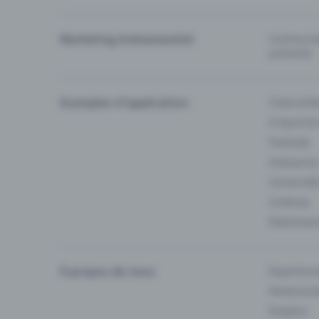
Marketing événementiel
Communiqu
prévente
Exemples d'application
Clubs & Ba
E-Sport &
Festivals
Enterprise
Université
Cinémas
Événement
À propos de nous
Experienc
Partenaria
Emplois