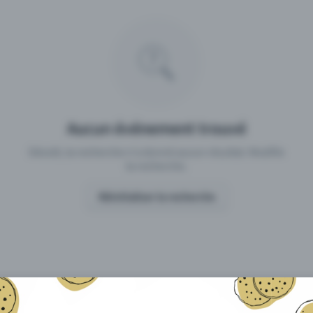
 un événement avec Eventfrog
Qu'est-ce qui distingue Eventfro