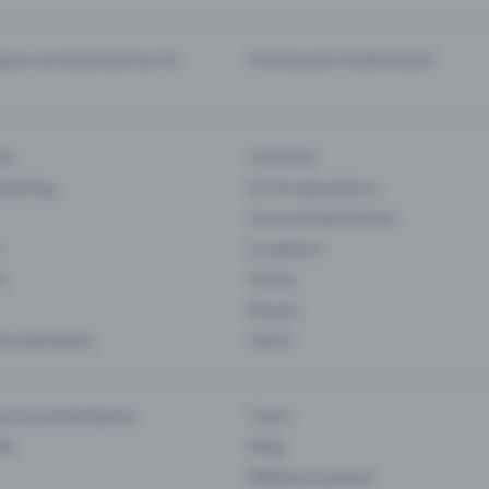
er correctement sur la
Promouvoir l'événement
rs
Concerts
 Gaming
Art et expositions
Cours et séminaires
Locations
s
Foires
Musee
s classiques
Sport
es & commentaires
Team
ts
Blog
Médias et presse