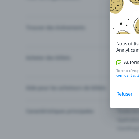
Trouver des événements
Événement
Catégories
Nous utili
Analytics 
Acheter des billets
Modes de 
Autoris
Questions
Tu peux révoq
confidentialit
Aide pour les acheteurs de billets
Je ne trou
Refuser
Caractéristiques principales
Toutes les
Applicatio
Eventfrog