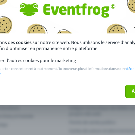
autres ?
s près de chez toi
Fête
 principales
Concerts
sons des
cookies
sur notre site web. Nous utilisons le service d'ana
afin d'optimiser en permanence notre plateforme.
paiement
Points de prévente publics
er d'autres cookies pour le marketing
 sur l'événement
Aide et contact
uer ton consentement à tout moment. Tu trouveras plus d'informations dans notre
décla
é
.
ve plus mon billet
Annuler un billet
A
 fonctions
Intégrer la boutique de billets s
propre site web
n Entry à l'entrée
Points de vente publics
 App
Cartes de saison et abonnement