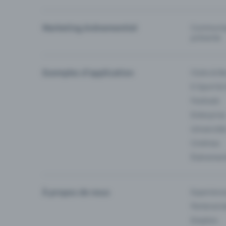
Marketing événementiel
Communiqu
prévente
Exemples d'application
Clubs & Ba
E-Sport &
Festivals
Enterprise
Université
Cinémas
Événement
À propos de nous
Experienc
Partenaria
Emplois