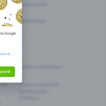
Vendre des billets
Théâtre et scène
lyse Google
ration de
Questions sur l’événement
ccord
ur son
Fonctions du modèle Pro
Eventfrog Cashless
Eventfrog AI
s