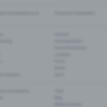
er correctement sur la
Promouvoir l'événement
rs
Concerts
 Gaming
Art et expositions
Cours et séminaires
Locations
s
Foires
Musee
s classiques
Sport
es & commentaires
Team
ts
Blog
Médias et presse