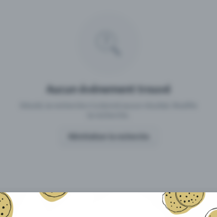
 un événement avec Eventfrog
Qu'est-ce qui distingue Eventfro