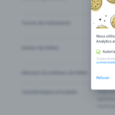
Trouver des événements
Événement
Catégories
Nous utili
Analytics 
Acheter des billets
Modes de 
Autoris
Questions
Tu peux révoq
confidentialit
Aide pour les acheteurs de billets
Je ne trou
Refuser
Caractéristiques principales
Toutes les
Applicatio
Eventfrog