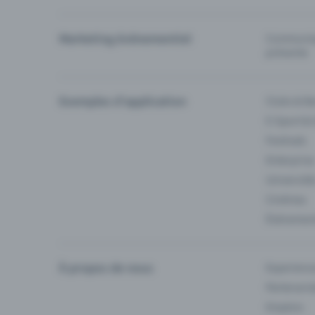
Marketing événementiel
Communiqu
prévente
Exemples d'application
Clubs & Ba
E-Sport &
Festivals
Enterprise
Université
Cinémas
Événement
À propos de nous
Experienc
Partenaria
Emplois