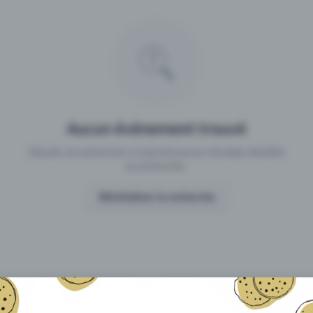
 un événement avec Eventfrog
Qu'est-ce qui distingue Eventfro