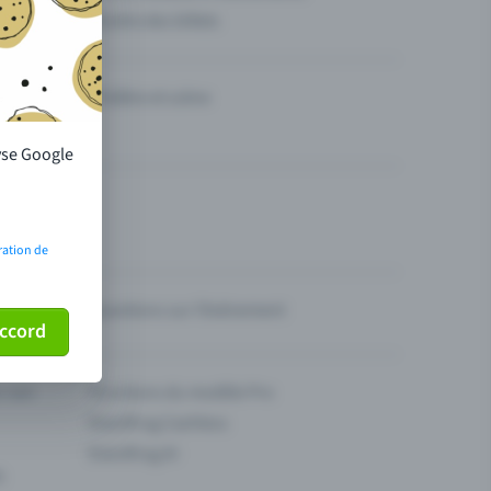
Vendre des billets
Théâtre et scène
lyse Google
ration de
Questions sur l’événement
ccord
ur son
Fonctions du modèle Pro
Eventfrog Cashless
Eventfrog AI
s