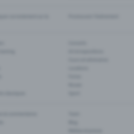
er correctement sur la
Promouvoir l'événement
rs
Concerts
 Gaming
Art et expositions
Cours et séminaires
Locations
s
Foires
Musee
s classiques
Sport
es & commentaires
Team
ts
Blog
Médias et presse