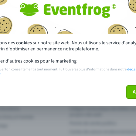
autres ?
s près de chez toi
Fête
 principales
Concerts
sons des
cookies
sur notre site web. Nous utilisons le service d'ana
afin d'optimiser en permanence notre plateforme.
paiement
Points de prévente publics
er d'autres cookies pour le marketing
 sur l'événement
Aide et contact
uer ton consentement à tout moment. Tu trouveras plus d'informations dans notre
décla
é
.
ve plus mon billet
Annuler un billet
A
 fonctions
Intégrer la boutique de billets s
propre site web
n Entry à l'entrée
Points de vente publics
 App
Cartes de saison et abonnement