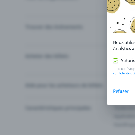
Trouver des événements
Événement
Catégories
Nous utili
Analytics 
Acheter des billets
Modes de 
Autoris
Questions
Tu peux révoq
confidentialit
Aide pour les acheteurs de billets
Je ne trou
Refuser
Caractéristiques principales
Toutes les
Applicatio
Eventfrog