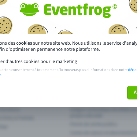
autres ?
s près de chez toi
Fête
 principales
Concerts
sons des
cookies
sur notre site web. Nous utilisons le service d'ana
afin d'optimiser en permanence notre plateforme.
paiement
Points de prévente publics
er d'autres cookies pour le marketing
 sur l'événement
Aide et contact
uer ton consentement à tout moment. Tu trouveras plus d'informations dans notre
décla
é
.
ve plus mon billet
Annuler un billet
A
 fonctions
Intégrer la boutique de billets s
propre site web
n Entry à l'entrée
Points de vente publics
 App
Cartes de saison et abonnement