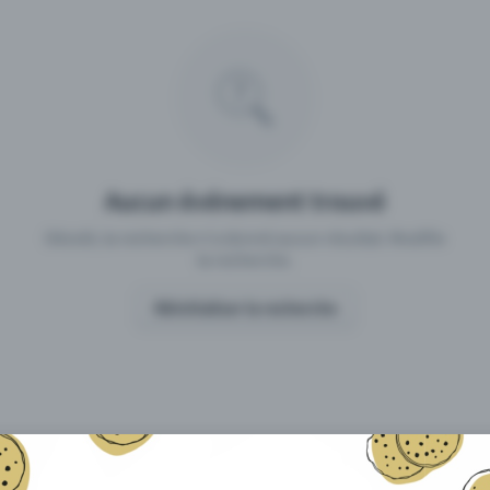
 un événement avec Eventfrog
Qu'est-ce qui distingue Eventfro