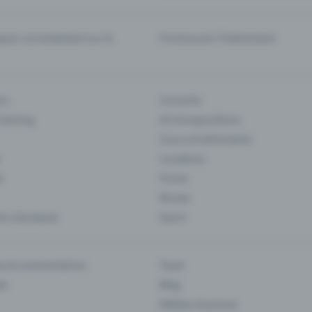
er correctement sur la
Promouvoir l'événement
rs
Concerts
 Gaming
Art et expositions
Cours et séminaires
Locations
s
Foires
Musee
s classiques
Sport
es & commentaires
Team
ts
Blog
Médias et presse