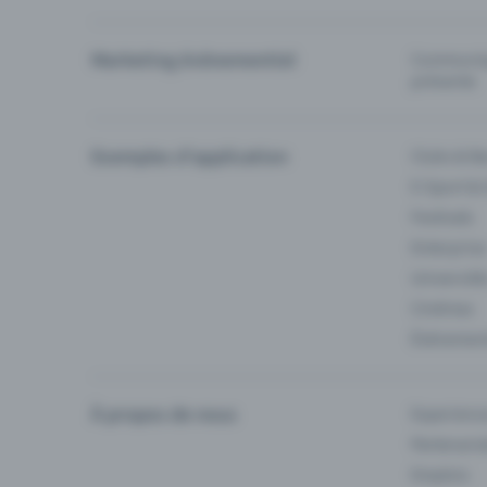
Marketing événementiel
Communiqu
prévente
Exemples d'application
Clubs & Ba
E-Sport &
Festivals
Enterprise
Université
Cinémas
Événement
À propos de nous
Experienc
Partenaria
Emplois