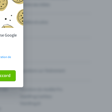
Vendre des billets
Théâtre et scène
lyse Google
ration de
Questions sur l’événement
ccord
ur son
Fonctions du modèle Pro
Eventfrog Cashless
Eventfrog AI
s