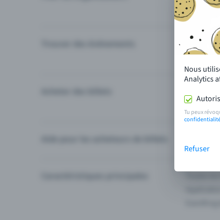
Trouver des événements
Événement
Catégories
Nous utili
Analytics 
Acheter des billets
Modes de 
Autoris
Questions
Tu peux révoq
confidentialit
Aide pour les acheteurs de billets
Je ne trou
Refuser
Caractéristiques principales
Toutes les
Applicatio
Eventfrog