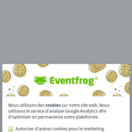
Nous utilisons des
cookies
sur notre site web. Nous
utilisons le service d'analyse Google Analytics afin
d'optimiser en permanence notre plateforme.
Autoriser d'autres cookies pour le marketing