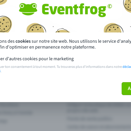
autres ?
s près de chez toi
Fête
 principales
Concerts
sons des
cookies
sur notre site web. Nous utilisons le service d'ana
afin d'optimiser en permanence notre plateforme.
paiement
Points de prévente publics
er d'autres cookies pour le marketing
 sur l'événement
Aide et contact
uer ton consentement à tout moment. Tu trouveras plus d'informations dans notre
décla
é
.
ve plus mon billet
Annuler un billet
A
 fonctions
Intégrer la boutique de billets s
propre site web
n Entry à l'entrée
Points de vente publics
 App
Cartes de saison et abonnement