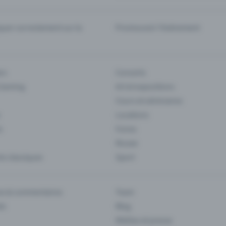
er correctement sur la
Promouvoir l'événement
rs
Concerts
 Gaming
Art et expositions
Cours et séminaires
Locations
s
Foires
Musee
s classiques
Sport
es & commentaires
Team
ts
Blog
Médias et presse