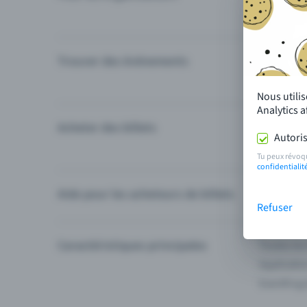
Trouver des événements
Événement
Catégories
Nous utili
Analytics 
Acheter des billets
Modes de 
Autoris
Questions
Tu peux révoq
confidentialit
Aide pour les acheteurs de billets
Je ne trou
Refuser
Caractéristiques principales
Toutes les
Applicatio
Eventfrog