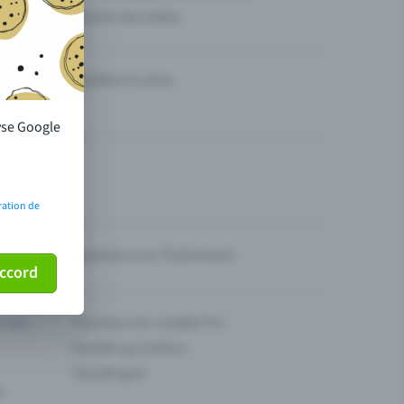
Vendre des billets
Théâtre et scène
lyse Google
ration de
Questions sur l’événement
ccord
ur son
Fonctions du modèle Pro
Eventfrog Cashless
Eventfrog AI
s