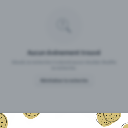
 un événement avec Eventfrog
Qu'est-ce qui distingue Eventfro