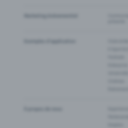
Marketing événementiel
Communiqu
prévente
Exemples d'application
Clubs & Ba
E-Sport &
Festivals
Enterprise
Université
Cinémas
Événement
À propos de nous
Experienc
Partenaria
Emplois